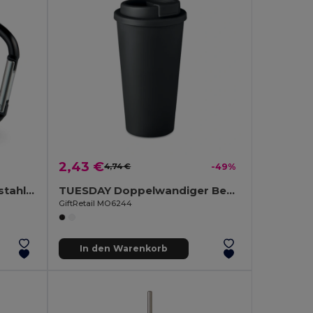
2,43 €
4,74 €
-49%
TRUMBO Becher aus Edelstahl mit Karabinerhaken als Henkel
TUESDAY Doppelwandiger Becher 475ml
GiftRetail MO6244
In den Warenkorb