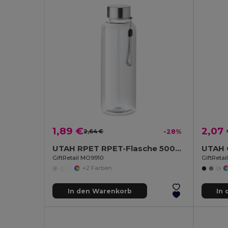
1,89 €
2,07
2,64 €
-28%
UTAH RPET RPET-Flasche 500ml
GiftRetail MO9910
GiftReta
+2 Farben
In den Warenkorb
In