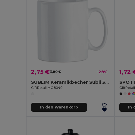
2,75 €
1,72 
3,80 €
-28%
SUBLIM Keramikbecher Subli 300ml
GiftRetail MO8040
GiftReta
In den Warenkorb
In