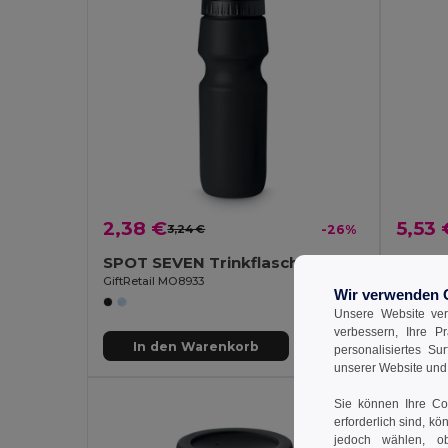
2,38 €
5,53 
3,24 €
-26%
SPOT SEVEN Trinkflasche PE 700ml
GiftRetail MO8933
GiftReta
Wir verwenden 
Unsere Website ver
verbessern, Ihre P
In den Warenkorb
In
personalisiertes Su
unserer Website un
Sie können Ihre Coo
erforderlich sind, kö
jedoch wählen, ob