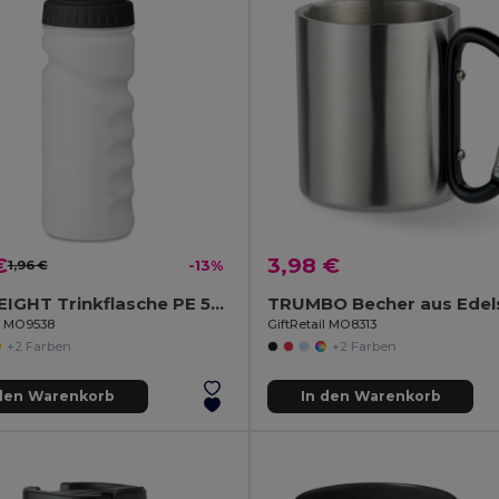
€
3,98 €
1,96 €
-13%
SPOT EIGHT Trinkflasche PE 500ml
il MO9538
GiftRetail MO8313
+2 Farben
+2 Farben
 den Warenkorb
In den Warenkorb