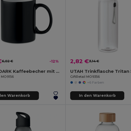
€
2,82 €
6,02 €
-12%
3,14 €
SUBLIDARK Kaffeebecher mit Farbwechsel
UTAH Trinkflasche Tritan
il MO9156
GiftRetail MO9356
+6 Farben
 den Warenkorb
In den Warenkorb