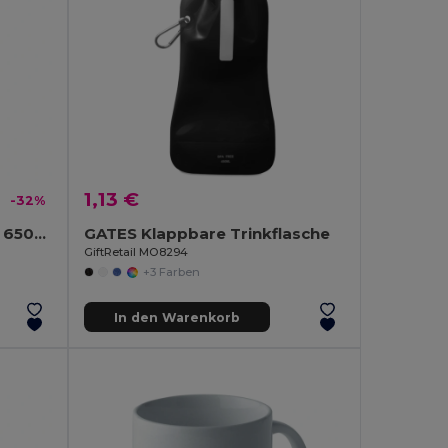
1,13 €
-32%
FRISIAN Trinkflasche Glas 650ml
GATES Klappbare Trinkflasche
GiftRetail MO8294
+3 Farben
In den Warenkorb