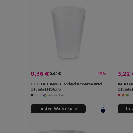
0,36 €
3,22
0,44 €
-19%
FESTA LARGE Wiederverwendbarer Becher 300ml
GiftRetail MO6375
GiftReta
+4 Farben
In den Warenkorb
In