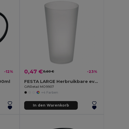
0,47 €
-12%
0,60 €
-23%
00ml
FESTA LARGE Herbruikbare event beker 500ml
GiftRetail MO9907
+4 Farben
In den Warenkorb