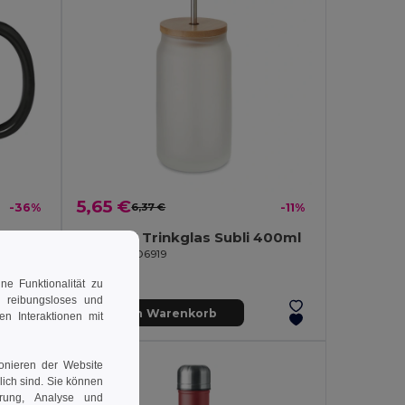
5,65 €
-36%
6,37 €
-11%
er
JARBLIM Trinkglas Subli 400ml
GiftRetail MO6919
e Funktionalität zu
n reibungsloses und
In den Warenkorb
en Interaktionen mit
ionieren der Website
rlich sind. Sie können
erung, Analyse und