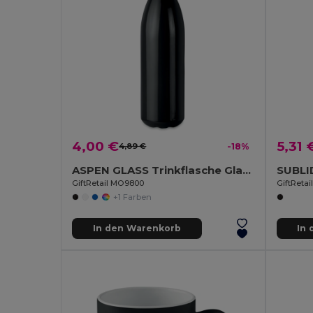
4,00 €
5,31 
4,89 €
-18%
ASPEN GLASS Trinkflasche Glas 650 ml
GiftRetail MO9800
GiftReta
+1 Farben
In den Warenkorb
In