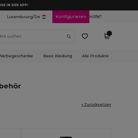
ISE IN DER APP!
/
Konfigurieren
Hilfe?
Luxembourg
De
Werbegeschenke
Basic Kleidung
Alle Produkte
behör
« Zurücksetzen