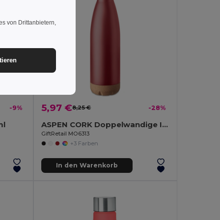
s von Drittanbietern,
tieren
5,97 €
-9%
8,25 €
-28%
ml
ASPEN CORK Doppelwandige Isolierflasche
GiftRetail MO6313
+3 Farben
In den Warenkorb