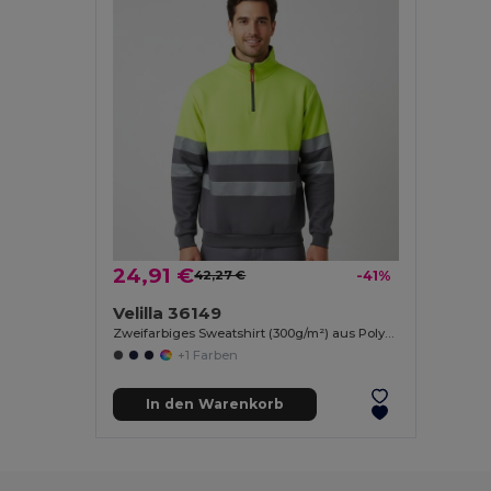
24,91 €
42,27 €
-41%
Velilla 36149
Zweifarbiges Sweatshirt (300g/m²) aus Polyester-Fleece (100%)
+1 Farben
In den Warenkorb