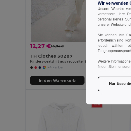
Wir verwenden 
Unsere Website ver
verbessern, Ihre P
personalisiertes Su
unserer Website un
Sie können Ihre Coo
erforderlich sind, kö
12,27 €
18,21
jedoch wählen, ob
16,94 €
-28%
Zielgruppenansprach
TH Clothes 30287
TH Clo
Weitere Informatione
Kindersweatshirt aus recycelter Baumwolle und Polyester
finden Sie in unsere
+4 Farben
In den Warenkorb
In
Nur Essenti