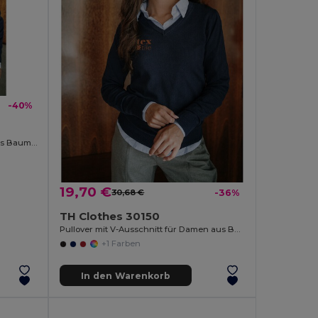
-40%
Herren-Pullover mit V-Ausschnitt aus Baumwolle und Polyamid
19,70 €
30,68 €
-36%
TH Clothes 30150
Pullover mit V-Ausschnitt für Damen aus Baumwolle und Polyamid
+1 Farben
In den Warenkorb