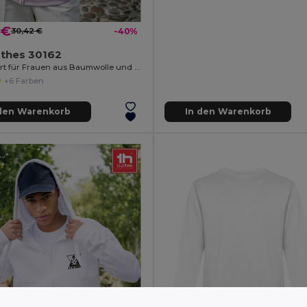
 €
30,42 €
-40%
othes 30162
Sweatshirt für Frauen aus Baumwolle und Polyester
+6 Farben
 den Warenkorb
In den Warenkorb