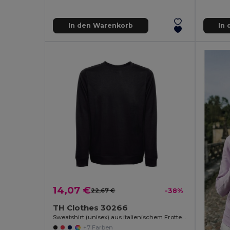
In den Warenkorb
In
14,07 €
22,67 €
-38%
TH Clothes 30266
Sweatshirt (unisex) aus italienischem Frottee ohne Knopfleiste
+7 Farben