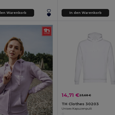
 den Warenkorb
In den Warenkorb
14,71 €
23,68 €
TH Clothes 30203
Unisex Kapuzenpulli