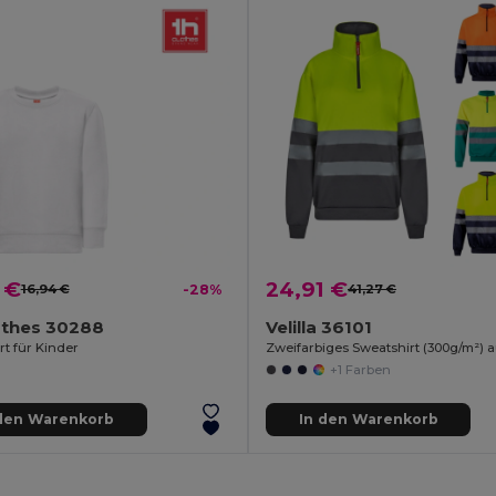
 €
24,91 €
16,94 €
-28%
41,27 €
othes 30288
Velilla 36101
rt für Kinder
+1 Farben
 den Warenkorb
In den Warenkorb