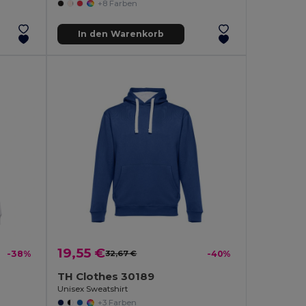
+8 Farben
In den Warenkorb
19,55 €
-38%
32,67 €
-40%
TH Clothes 30189
Unisex Sweatshirt
+3 Farben