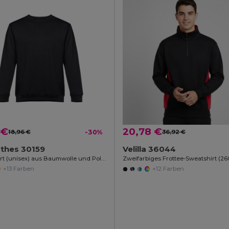
 €
20,78 €
18,96 €
-30%
36,92 €
othes 30159
Velilla 36044
Sweatshirt (unisex) aus Baumwolle und Polyester
+13 Farben
+12 Farben