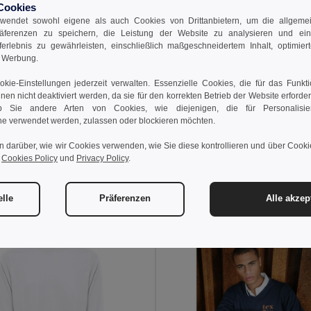
Cookies
13,19 €
wendet sowohl eigene als auch Cookies von Drittanbietern, um die allgemein
18,20 €
räferenzen zu speichern, die Leistung der Website zu analysieren und ei
TH Clothes 30202
rferlebnis zu gewährleisten, einschließlich maßgeschneidertem Inhalt, optimiert
d Werbung.
Unisex Sweatshirt
kie-Einstellungen jederzeit verwalten. Essenzielle Cookies, die für das Funkt
nnen nicht deaktiviert werden, da sie für den korrekten Betrieb der Website erforde
 €
 Sie andere Arten von Cookies, wie diejenigen, die für Personalisi
27,24 €
-33%
e verwendet werden, zulassen oder blockieren möchten.
thes 30161
n darüber, wie wir Cookies verwenden, wie Sie diese kontrollieren und über Cookie
Sweatshirt für Männer aus Baumwolle und Polyester
r
Cookies Policy
und
Privacy Policy
.
+6 Farben
 den Warenkorb
In den Warenkorb
elle
Präferenzen
Alle akzep