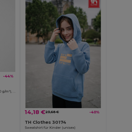
-44%
Zweifarbiges Frottee-Sweatshirt (260 g/m²), aus Polyester (65 %) und Baumwolle (35 %)
14,18 €
23,68 €
-40%
TH Clothes 30174
Sweatshirt für Kinder (unisex)