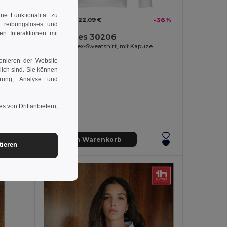
e Funktionalität zu
-28%
14,18 €
22,09 €
-36%
n reibungsloses und
en Interaktionen mit
TH Clothes 30206
Kinder Unisex-Sweatshirt, mit Kapuze
ionieren der Website
rlich sind. Sie können
erung, Analyse und
s von Drittanbietern,
In den Warenkorb
tieren