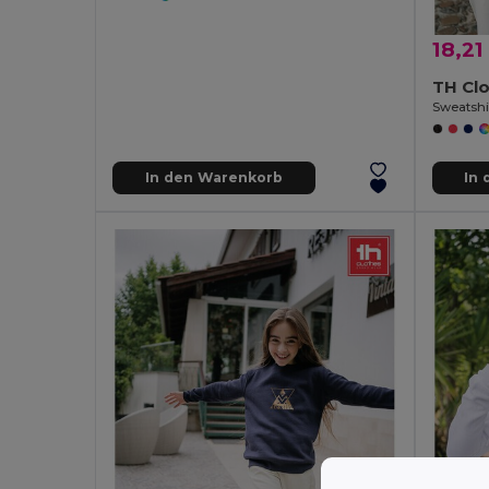
18,21
TH Cl
In den Warenkorb
In