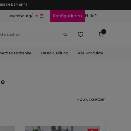
ISE IN DER APP!
/
Konfigurieren
Hilfe?
Luxembourg
De
Werbegeschenke
Basic Kleidung
Alle Produkte
ce
« Zurücksetzen