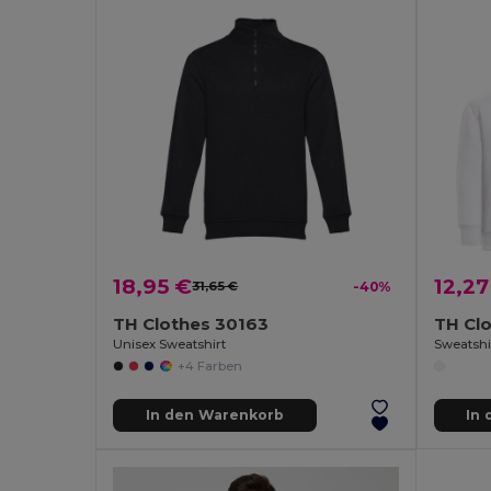
18,95 €
12,27
31,65 €
-40%
TH Clothes 30163
TH Cl
Unisex Sweatshirt
Sweatshi
+4 Farben
In den Warenkorb
In