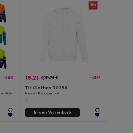
18,21 €
-40%
31,78 €
-43%
TH Clothes 30256
Zweifarbiges Sweatshirt (300g/m²) aus Polyester-Fleece (100%)
Herren Kapuzenpulli
In den Warenkorb