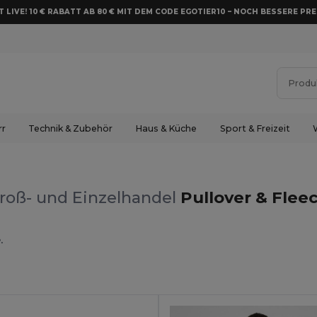
 LIVE! 10 € RABATT AB 80 € MIT DEM CODE EGOTIER10 – NOCH BESSERE PRE
rr
Technik & Zubehör
Haus & Küche
Sport & Freizeit
roß- und Einzelhandel
Pullover & Flee
.