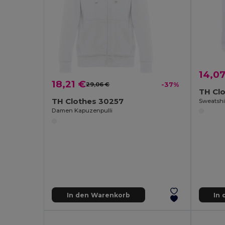
14,0
18,21 €
29,06 €
-37%
TH Cl
TH Clothes 30257
Damen Kapuzenpulli
In den Warenkorb
In