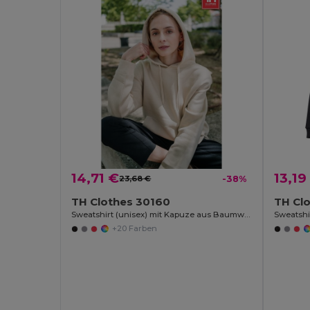
14,71 €
13,19
23,68 €
-38%
TH Clothes 30160
TH Cl
Sweatshirt (unisex) mit Kapuze aus Baumwolle und Polyester
+20 Farben