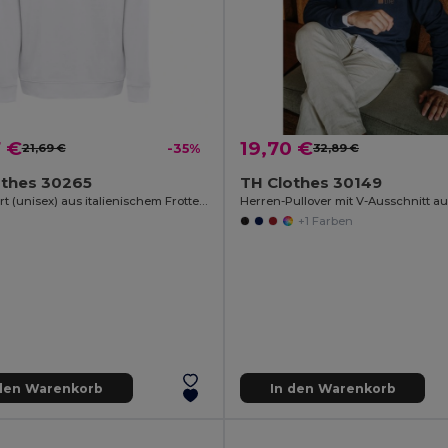
7 €
19,70 €
21,69 €
-35%
32,89 €
othes 30265
TH Clothes 30149
Sweatshirt (unisex) aus italienischem Frottee ohne Krempel. Weiße Farbe
+1 Farben
 den Warenkorb
In den Warenkorb