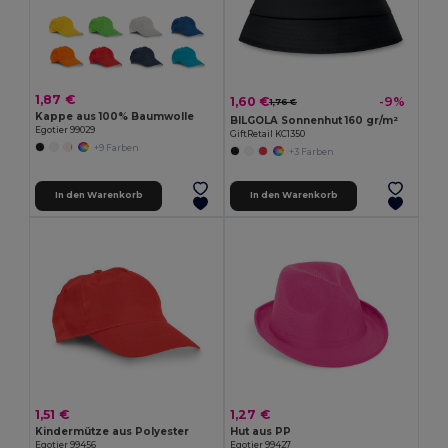
1,87 €
1,60 €
-9%
1,76 €
Kappe aus 100% Baumwolle
BILGOLA Sonnenhut 160 gr/m²
Egotier 99029
GiftRetail KC1350
+9 Farben
+3 Farben
In den Warenkorb
In den Warenkorb
1,51 €
1,27 €
Kindermütze aus Polyester
Hut aus PP
Egotier 99456
Egotier 99427