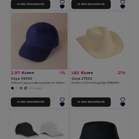
In den Warenkorb
In den Warenkorb
2,97 €
1,82 €
-1%
-21%
2,99 €
2,29 €
Goya 39090
Goya 27502
5-Panel Cap aus Baumwolle mit Klettverschluss FIRST-CLASS
Strohhut Einheitsgröße PANAMA
+1 Farben
In den Warenkorb
In den Warenkorb