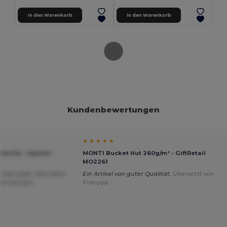
In den Warenkorb
In den Warenkorb
Kundenbewertungen
★ ★ ★ ★ ★
wolle - Egotier
MONTI Bucket Hut 260g/m² - GiftRetail
MO2261
ie Cap super. Man kann
Ein Artikel von guter Qualität.
Übersetzt von
ie sitzt gut.
Français