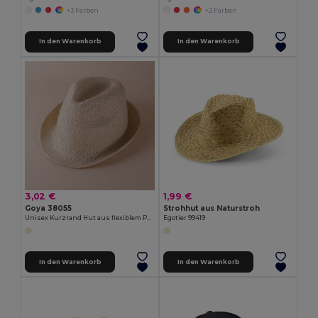
+3 Farben
+2 Farben
In den Warenkorb
In den Warenkorb
3,02 €
1,99 €
Goya 38055
Strohhut aus Naturstroh
Unisex Kurzrand Hut aus flexiblem Papiergeflecht MADEIRA
Egotier 99419
In den Warenkorb
In den Warenkorb