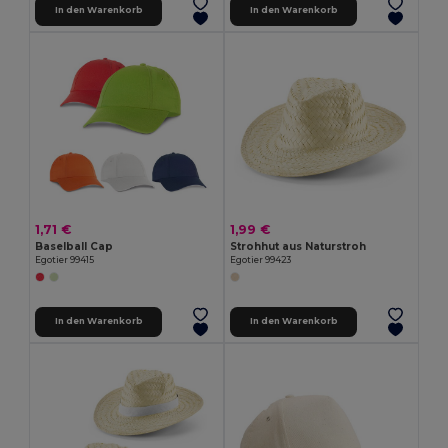
In den Warenkorb
In den Warenkorb
1,71 €
1,99 €
Baselball Cap
Strohhut aus Naturstroh
Egotier 99415
Egotier 99423
In den Warenkorb
In den Warenkorb