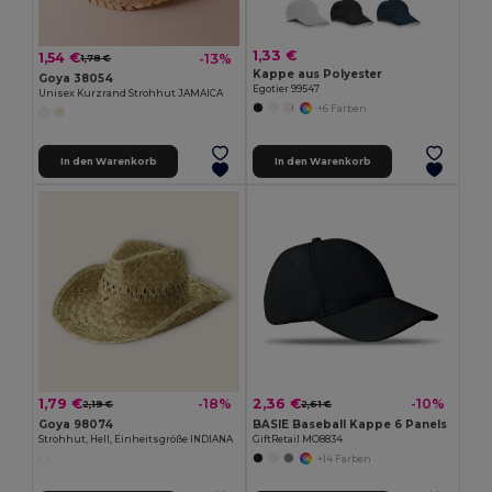
1,33 €
1,54 €
-13%
1,78 €
Kappe aus Polyester
Goya 38054
Egotier 99547
Unisex Kurzrand Strohhut JAMAICA
+6 Farben
In den Warenkorb
In den Warenkorb
1,79 €
2,36 €
-18%
-10%
2,19 €
2,61 €
Goya 98074
BASIE Baseball Kappe 6 Panels
Strohhut, Hell, Einheitsgröße INDIANA
GiftRetail MO8834
+14 Farben