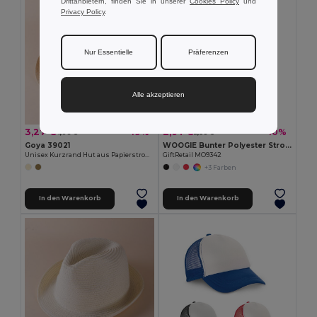
Drittanbietern, finden Sie in unserer
Cookies Policy
und
Privacy Policy
.
Nur Essentielle
Präferenzen
Alle akzeptieren
3,27 €
2,04 €
-19%
-10%
4,06 €
2,28 €
Goya 39021
WOOGIE Bunter Polyester Strohhut mit Weißem Band
Unisex Kurzrand Hut aus Papierstroh DOMINICA
GiftRetail MO9342
+3 Farben
In den Warenkorb
In den Warenkorb