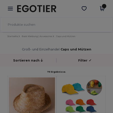
×
Egotier App
App holen
Bessere Preise in der App!
Startseite
Basic Kleidung | Accessoires
Caps und Mützen
Groß- und Einzelhandel
Caps und Mützen
Sortieren nach
Filter
✓
79 Ergebnisse.