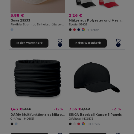
3,88 €
2,26 €
Goya 29533
Mütze aus Polyester und Mesh (150 g/m²)
Flexibler Strohhut Einheitsgröße, verschiedene Farben PANAMA
Egotier 99426
+1 Farben
In den Warenkorb
In den Warenkorb
1,43 €
3,56 €
-12%
-21%
1,62 €
4,50 €
DARIA Multifunktionales Mikrofasertuch Bandana
SINGA Baseball Kappe 5 Panels
GiftRetail MO8561
GiftRetail MO6875
+8 Farben