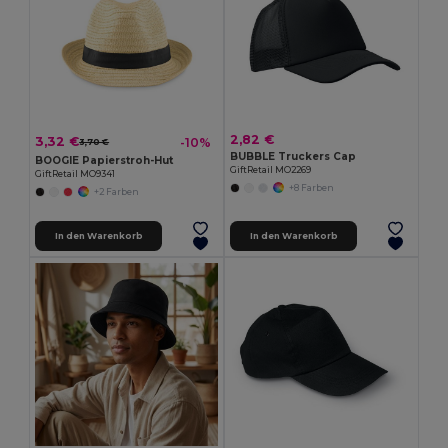
2,82 €
3,32 €
-10%
3,70 €
BUBBLE Truckers Cap
BOOGIE Papierstroh-Hut
GiftRetail MO2269
GiftRetail MO9341
+8 Farben
+2 Farben
In den Warenkorb
In den Warenkorb