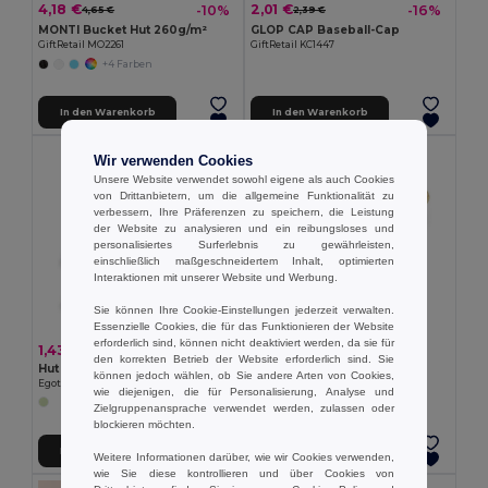
4,18 €
2,01 €
-10%
-16%
4,65 €
2,39 €
MONTI Bucket Hut 260g/m²
GLOP CAP Baseball-Cap
GiftRetail MO2261
GiftRetail KC1447
+4 Farben
In den Warenkorb
In den Warenkorb
Wir verwenden Cookies
Unsere Website verwendet sowohl eigene als auch Cookies
von Drittanbietern, um die allgemeine Funktionalität zu
verbessern, Ihre Präferenzen zu speichern, die Leistung
der Website zu analysieren und ein reibungsloses und
personalisiertes Surferlebnis zu gewährleisten,
einschließlich maßgeschneidertem Inhalt, optimierten
Interaktionen mit unserer Website und Werbung.
Sie können Ihre Cookie-Einstellungen jederzeit verwalten.
Essenzielle Cookies, die für das Funktionieren der Website
erforderlich sind, können nicht deaktiviert werden, da sie für
1,43 €
2,22 €
den korrekten Betrieb der Website erforderlich sind. Sie
Hut aus PP mit weißen Band aus Polyester
Strohhut aus Naturstroh
können jedoch wählen, ob Sie andere Arten von Cookies,
Egotier 99086
Egotier 99082
wie diejenigen, die für Personalisierung, Analyse und
Zielgruppenansprache verwendet werden, zulassen oder
blockieren möchten.
In den Warenkorb
In den Warenkorb
Weitere Informationen darüber, wie wir Cookies verwenden,
wie Sie diese kontrollieren und über Cookies von