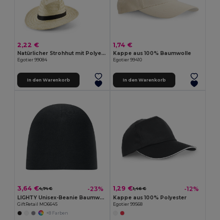
2,22 €
1,74 €
Natürlicher Strohhut mit Polyesterband
Kappe aus 100% Baumwolle
Egotier 99084
Egotier 99410
In den Warenkorb
In den Warenkorb
3,64 €
1,29 €
-23%
-12%
4,74 €
1,46 €
LIGHTY Unisex-Beanie Baumwolle
Kappe aus 100% Polyester
GiftRetail MO6645
Egotier 99568
+8 Farben