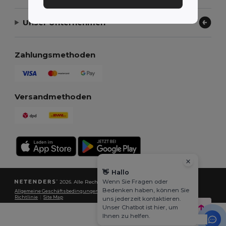
Unser Unternehmen
Zahlungsmethoden
Versandmethoden
👋
Hallo
Wenn Sie Fragen oder
2026. Alle Rechte vorbehalten
Bedenken haben, können Sie
Allgemeine Geschäftsbedingungen
|
Datenschutzbestimmungen
|
Cookie-
Richtlinie
|
Site Map
uns jederzeit kontaktieren.
Unser Chatbot ist hier, um
Ihnen zu helfen.