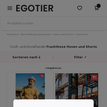
×
Egotier App
App holen
Bessere Preise in der App!
Startseite
Basic Kleidung | Accessoires
Hosen und Shorts
Frachthose
Groß- und Einzelhandel
Frachthose Hosen und Shorts
Sortieren nach
Filter
✓
2 Ergebnisse.