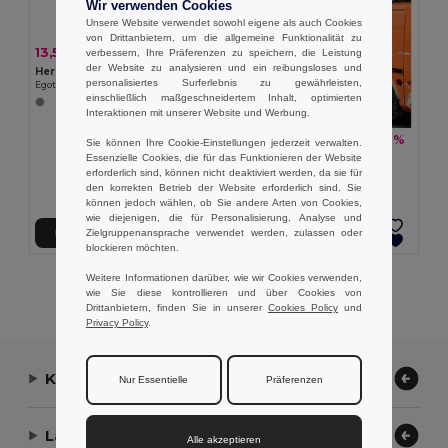
Wir verwenden Cookies
Unsere Website verwendet sowohl eigene als auch Cookies
von Drittanbietern, um die allgemeine Funktionalität zu
13,52 €
-35%
verbessern, Ihre Präferenzen zu speichern, die Leistung
20,85 €
der Website zu analysieren und ein reibungsloses und
Herrenhosen aus Baumwolle und Polyester
personalisiertes Surferlebnis zu gewährleisten,
Egotier 30178
einschließlich maßgeschneidertem Inhalt, optimierten
Interaktionen mit unserer Website und Werbung.
21,62 €
-37%
34,49 €
Sie können Ihre Cookie-Einstellungen jederzeit verwalten.
TH Clothes 30247
Essenzielle Cookies, die für das Funktionieren der Website
Hose aus Baumwolle und Elastan
erforderlich sind, können nicht deaktiviert werden, da sie für
den korrekten Betrieb der Website erforderlich sind. Sie
+1 Farben
können jedoch wählen, ob Sie andere Arten von Cookies,
wie diejenigen, die für Personalisierung, Analyse und
Zielgruppenansprache verwendet werden, zulassen oder
In den Warenkorb
In den Warenkorb
blockieren möchten.
Weitere Informationen darüber, wie wir Cookies verwenden,
Alle Produkte Anzeigen.
wie Sie diese kontrollieren und über Cookies von
Drittanbietern, finden Sie in unserer
Cookies Policy
und
Privacy Policy
.
Kontaktieren Sie uns
Nur Essentielle
Präferenzen
Lassen Sie uns helfen
Alle akzeptieren