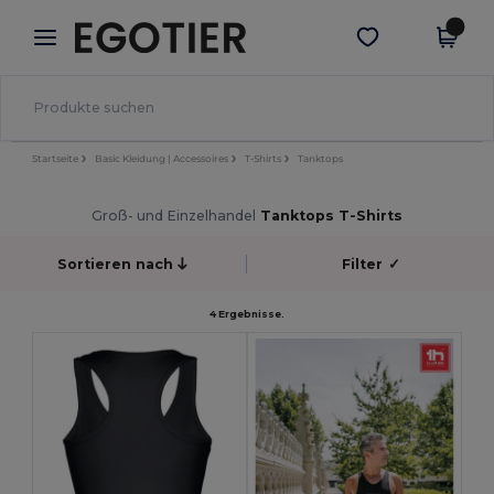
×
Egotier App
App holen
Bessere Preise in der App!
Startseite
Basic Kleidung | Accessoires
T-Shirts
Tanktops
Groß- und Einzelhandel
Tanktops T-Shirts
Sortieren nach
Filter
✓
4 Ergebnisse.