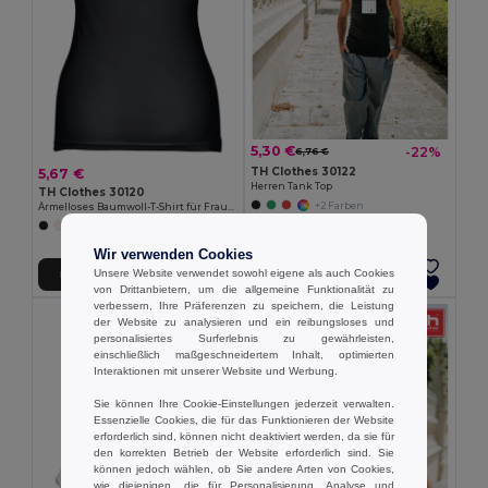
5,30 €
-22%
6,76 €
TH Clothes 30122
5,67 €
Herren Tank Top
TH Clothes 30120
+2 Farben
Ärmelloses Baumwoll-T-Shirt für Frauen
+2 Farben
Wir verwenden Cookies
Unsere Website verwendet sowohl eigene als auch Cookies
In den Warenkorb
In den Warenkorb
von Drittanbietern, um die allgemeine Funktionalität zu
verbessern, Ihre Präferenzen zu speichern, die Leistung
der Website zu analysieren und ein reibungsloses und
personalisiertes Surferlebnis zu gewährleisten,
einschließlich maßgeschneidertem Inhalt, optimierten
Interaktionen mit unserer Website und Werbung.
Sie können Ihre Cookie-Einstellungen jederzeit verwalten.
Essenzielle Cookies, die für das Funktionieren der Website
erforderlich sind, können nicht deaktiviert werden, da sie für
den korrekten Betrieb der Website erforderlich sind. Sie
können jedoch wählen, ob Sie andere Arten von Cookies,
wie diejenigen, die für Personalisierung, Analyse und