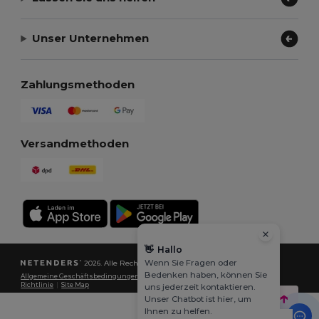
Unser Unternehmen
Zahlungsmethoden
Versandmethoden
👋
Hallo
Wenn Sie Fragen oder
2026. Alle Rechte vorbehalten
Bedenken haben, können Sie
Allgemeine Geschäftsbedingungen
|
Datenschutzbestimmungen
|
Cookie-
Richtlinie
|
Site Map
uns jederzeit kontaktieren.
Unser Chatbot ist hier, um
Ihnen zu helfen.