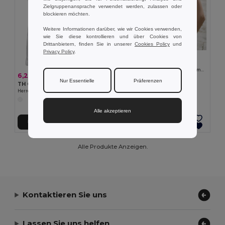
Zielgruppenansprache verwendet werden, zulassen oder
blockieren möchten.
Weitere Informationen darüber, wie wir Cookies verwenden,
wie Sie diese kontrollieren und über Cookies von
Drittanbietern, finden Sie in unserer
Cookies Policy
und
Privacy Policy
.
4,50 €
TH Clothes 30119
Ärmelloses Damen-T-Shirt aus Baumwolle. Farbe Weiß
6,24 €
Nur Essentielle
Präferenzen
TH Clothes 30121
Herren-T-Shirt mit geteiltem Ärmel aus Baumwolle
Alle akzeptieren
In den Warenkorb
In den Warenkorb
Alle Produkte Anzeigen.
Kontaktieren Sie uns
Lassen Sie uns helfen