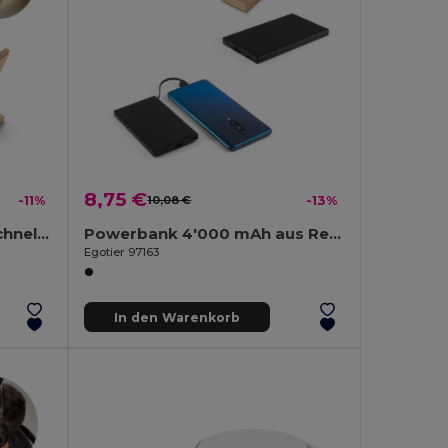
8,75 €
-11%
10,08 €
-13%
Smartphone-Halter mit schnellem 15W wireless Ladegerät aus Bambus
Powerbank 4'000 mAh aus Recyceltes ABS (100% rABS)
Egotier 97163
In den Warenkorb