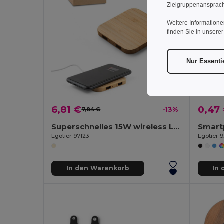
Zielgruppenansprach
Weitere Informatione
finden Sie in unsere
Nur Essenti
6,81 €
0,47
7,84 €
-13%
Superschnelles 15W wireless Ladegerät aus Bambus
Egotier 97123
Egotier 
In den Warenkorb
In