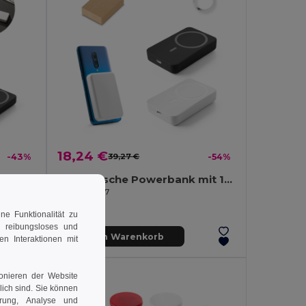
18,24 €
-43%
39,27 €
-54%
Magnetische Powerbank mit 5'000 mAh und superschnellem kabellosem Ladegerät (15 W) aus Recyceltes ABS (100% rABS)
Magnetische Powerbank mit 10'000 mAh und superschnellem kabellosem Ladegerät (15 W) aus Recyceltes ABS (100% rABS)
Egotier 97167
e Funktionalität zu
n reibungsloses und
In den Warenkorb
en Interaktionen mit
ionieren der Website
rlich sind. Sie können
erung, Analyse und