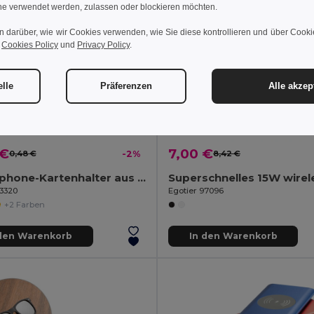
e verwendet werden, zulassen oder blockieren möchten.
n darüber, wie wir Cookies verwenden, wie Sie diese kontrollieren und über Cookie
r
Cookies Policy
und
Privacy Policy
.
elle
Präferenzen
Alle akzep
 €
7,00 €
0,48 €
-2%
8,42 €
Smartphone-Kartenhalter aus Silikon
93320
Egotier 97096
+2 Farben
 den Warenkorb
In den Warenkorb