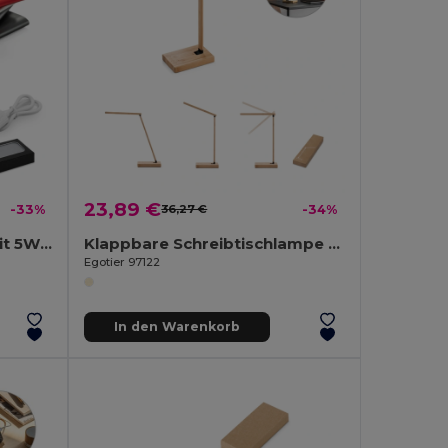
23,89 €
-33%
36,27 €
-34%
Powerbank 4'000 mAh mit 5W wireless Ladegerät aus Recyceltes Aluminium (100 % rAL)
Klappbare Schreibtischlampe mit superschnellem kabellosem 15W-Ladegerät aus Bambus
Egotier 97122
In den Warenkorb