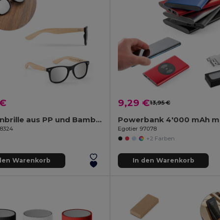
 €
9,29 €
13,95 €
Sonnenbrille aus PP und Bambus
98324
Egotier 97078
+2 Farben
 den Warenkorb
In den Warenkorb