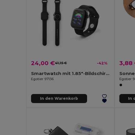
24,00 €
3,88
41,15 €
-42%
Smartwatch mit 1.85"-Bildschirm, IPX4, 3 Tage Akkulaufzeit und Silikonarmband
Egotier 97136
Egotier 
In den Warenkorb
In