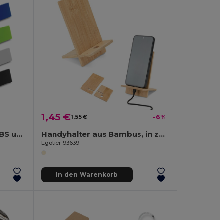
1,45 €
1,55 €
-6%
Smartphone-Halter aus ABS und TPR
Handyhalter aus Bambus, in zwei Teile zerlegbar
Egotier 93639
In den Warenkorb