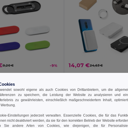
€
14,07 €
0,20 €
-9%
24,63 €
m-Schutz aus ABS
7951
Egotier 97166
Cookies
+2 Farben
wendet sowohl eigene als auch Cookies von Drittanbietern, um die allgemein
räferenzen zu speichern, die Leistung der Website zu analysieren und ei
 den Warenkorb
In den Warenkorb
rferlebnis zu gewährleisten, einschließlich maßgeschneidertem Inhalt, optimiert
d Werbung.
kie-Einstellungen jederzeit verwalten. Essenzielle Cookies, die für das Funkt
nnen nicht deaktiviert werden, da sie für den korrekten Betrieb der Website erforde
 Sie andere Arten von Cookies, wie diejenigen, die für Personalisi