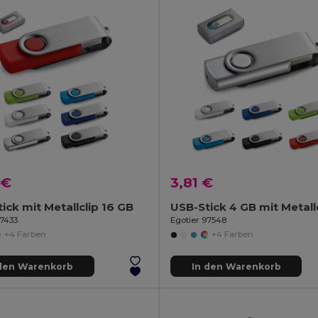
 €
3,81 €
ick mit Metallclip 16 GB
USB-Stick 4 GB mit Metall
97433
Egotier 97548
+4 Farben
+4 Farben
 den Warenkorb
In den Warenkorb