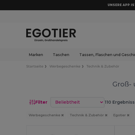
UNSERE APP IST
Marken
Taschen
Tassen, Flaschen und Geschi
Startseite
Werbegeschenke
Technik & Zubehör
Groß- 
Sortieren nach
Filter
110 Ergebniss
Werbegeschenke
Technik & Zubehör
Egotier