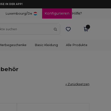
ISE IN DER APP!
/
Konfigurieren
Hilfe?
Luxembourg
De
Werbegeschenke
Basic Kleidung
Alle Produkte
ubehör
« Zurücksetzen