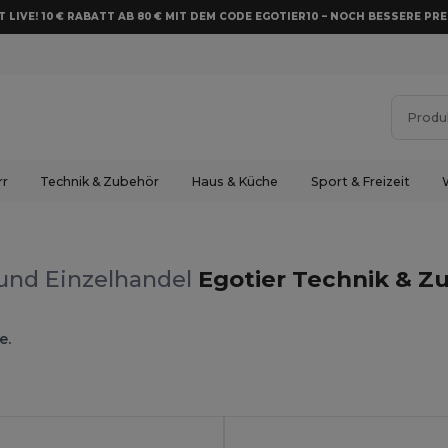
 LIVE! 10 € RABATT AB 80 € MIT DEM CODE EGOTIER10 – NOCH BESSERE PRE
rr
Technik & Zubehör
Haus & Küche
Sport & Freizeit
und Einzelhandel
Egotier Technik & Z
e.