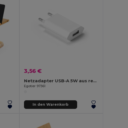
3,56 €
Netzadapter USB-A 5W aus recyceltes ABS (100% rABS)
Egotier 97361
In den Warenkorb