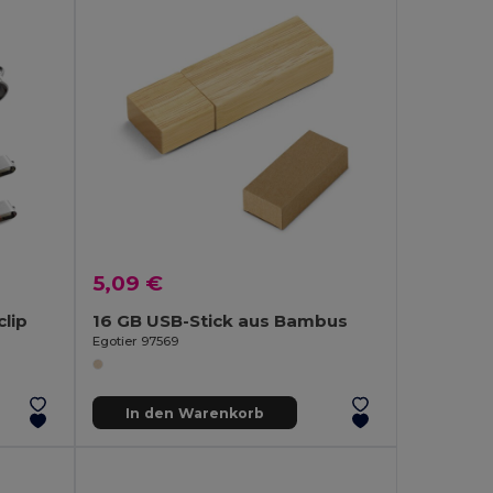
5,09 €
clip
16 GB USB-Stick aus Bambus
Egotier 97569
In den Warenkorb