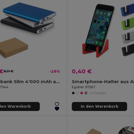
 €
0,40 €
8,11 €
-26%
Powerbank Slim 4'000 mAh aus Recyceltes Aluminium (100% rAL) und Recyceltes ABS (100% rABS)
97344
Egotier 97367
+2 Farben
 den Warenkorb
In den Warenkorb