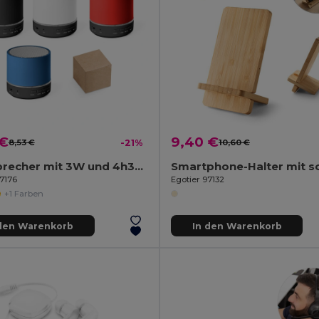
 €
9,40 €
8,53 €
-21%
10,60 €
Lautsprecher mit 3W und 4h30m Akkulaufzeit aus Recyceltes ABS (100% rABS)
97176
Egotier 97132
+1 Farben
 den Warenkorb
In den Warenkorb