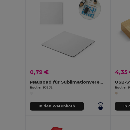
0,79 €
4,35
Mauspad für Sublimationveredelung
USB-S
Egotier 93282
Egotier 
In den Warenkorb
In