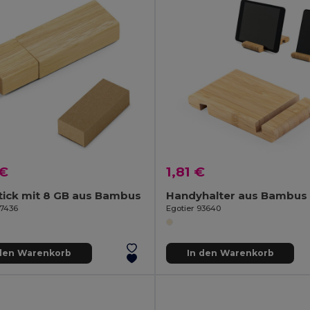
 €
1,81 €
tick mit 8 GB aus Bambus
Handyhalter aus Bambus
97436
Egotier 93640
 den Warenkorb
In den Warenkorb