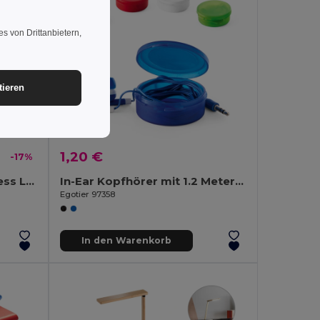
s von Drittanbietern,
tieren
1,20 €
-17%
Superschnelles 15W wireless Ladegerät aus Recyceltes ABS (100% rABS)
In-Ear Kopfhörer mit 1.2 Meter langem Kabel aus ABS
Egotier 97358
In den Warenkorb