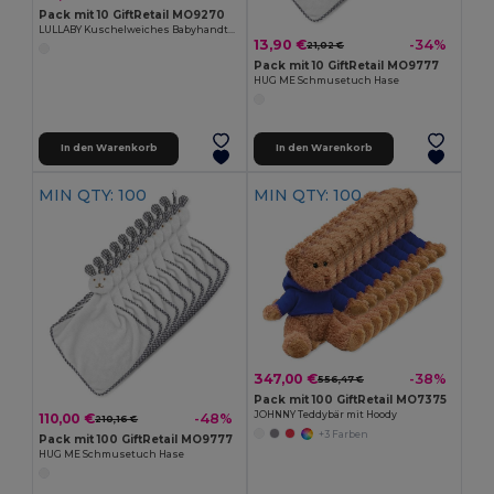
Pack mit 10 GiftRetail MO9270
LULLABY Kuschelweiches Babyhandtuch für sanftes Saugen
13,90 €
-34%
21,02 €
Pack mit 10 GiftRetail MO9777
HUG ME Schmusetuch Hase
In den Warenkorb
In den Warenkorb
MIN QTY: 100
MIN QTY: 100
347,00 €
-38%
556,47 €
Pack mit 100 GiftRetail MO7375
JOHNNY Teddybär mit Hoody
110,00 €
-48%
210,16 €
+3 Farben
Pack mit 100 GiftRetail MO9777
HUG ME Schmusetuch Hase