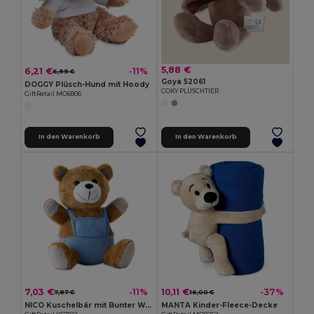
5,88 €
6,21 €
-11%
6,99 €
Goya 52061
DOGGY Plüsch-Hund mit Hoody
COKY PLÜSCHTIER
GiftRetail MO6806
In den Warenkorb
In den Warenkorb
7,03 €
10,11 €
-11%
-37%
7,87 €
16,00 €
NICO Kuschelbär mit Bunter Werbehose
MANTA Kinder-Fleece-Decke