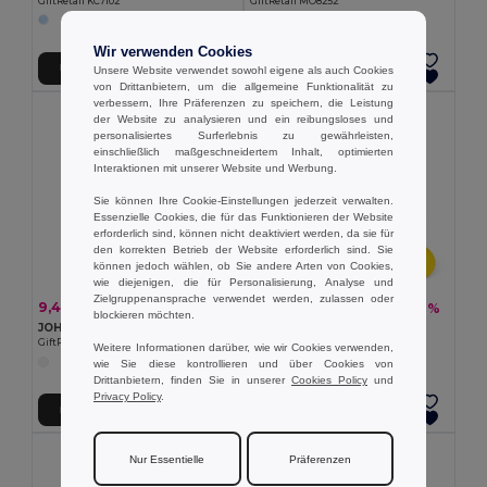
GiftRetail KC7102
GiftRetail MO8252
Wir verwenden Cookies
In den Warenkorb
In den Warenkorb
Unsere Website verwendet sowohl eigene als auch Cookies
von Drittanbietern, um die allgemeine Funktionalität zu
verbessern, Ihre Präferenzen zu speichern, die Leistung
der Website zu analysieren und ein reibungsloses und
personalisiertes Surferlebnis zu gewährleisten,
einschließlich maßgeschneidertem Inhalt, optimierten
Interaktionen mit unserer Website und Werbung.
Sie können Ihre Cookie-Einstellungen jederzeit verwalten.
Essenzielle Cookies, die für das Funktionieren der Website
erforderlich sind, können nicht deaktiviert werden, da sie für
den korrekten Betrieb der Website erforderlich sind. Sie
können jedoch wählen, ob Sie andere Arten von Cookies,
wie diejenigen, die für Personalisierung, Analyse und
Zielgruppenansprache verwendet werden, zulassen oder
9,48 €
1,44 €
-37%
-1%
15,00 €
1,46 €
blockieren möchten.
JOHN Plüsch-Bär mit Hoody
Gummiente aus PVC
GiftRetail MO6738
Egotier 98077
Weitere Informationen darüber, wie wir Cookies verwenden,
wie Sie diese kontrollieren und über Cookies von
Drittanbietern, finden Sie in unserer
Cookies Policy
und
Privacy Policy
.
In den Warenkorb
In den Warenkorb
MIN QTY: 10
Nur Essentielle
Präferenzen