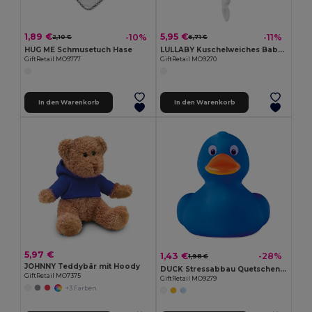
1,89 €
5,95 €
-10%
-11%
2,10 €
6,71 €
HUG ME Schmusetuch Hase
LULLABY Kuschelweiches Babyhandtuch für sanftes Saugen
GiftRetail MO9777
GiftRetail MO9270
In den Warenkorb
In den Warenkorb
5,97 €
1,43 €
-28%
1,98 €
JOHNNY Teddybär mit Hoody
DUCK Stressabbau Quetschente aus PVC
GiftRetail MO7375
GiftRetail MO9279
+3 Farben