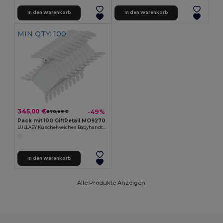
In den Warenkorb
In den Warenkorb
MIN QTY: 100
345,00 €
-49%
670,69 €
Pack mit 100 GiftRetail MO9270
LULLABY Kuschelweiches Babyhandtuch für sanftes Saugen
In den Warenkorb
Alle Produkte Anzeigen.