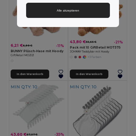
Alle akzeptieren
43,80 €
-21%
55,65 €
6,21 €
-11%
6,99 €
Pack mit 10 GiftRetail MO7375
BUNNY Plüsch-Hase mit Hoody
JOHNNY Teddybär mit Hoody
GiftRetail MO2121
+3 Farben
In den Warenkorb
In den Warenkorb
MIN QTY: 10
MIN QTY: 10
43,60 €
-35%
67,07 €