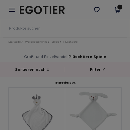
×
Egotier App
App holen
Bessere Preise in der App!
Startseite
Werbegeschenke
Spiele
Plüschtiere
Groß- und Einzelhandel
Plüschtiere Spiele
Sortieren nach
Filter
✓
19 Ergebnisse.