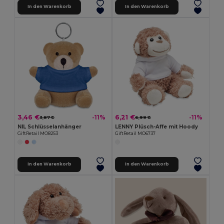
In den Warenkorb
In den Warenkorb
3,46 €
6,21 €
-11%
-11%
3,87 €
6,99 €
NIL Schlüsselanhänger
LENNY Plüsch-Affe mit Hoody
GiftRetail MO8253
GiftRetail MO6737
In den Warenkorb
In den Warenkorb