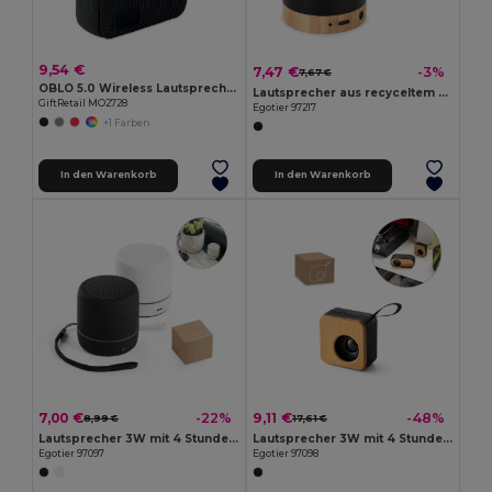
9,54 €
7,47 €
-3%
7,67 €
OBLO 5.0 Wireless Lautsprecher
Lautsprecher aus recyceltem Aluminium (100% rAL), 3 Stunden Akkulaufzeit
GiftRetail MO2728
Egotier 97217
+1 Farben
In den Warenkorb
In den Warenkorb
7,00 €
9,11 €
-22%
-48%
8,99 €
17,61 €
Lautsprecher 3W mit 4 Stunden Akkulaufzeit aus recyceltem ABS (100 % rABS)
Lautsprecher 3W mit 4 Stunden Akkulaufzeit aus Recyceltes ABS (100% rABS) und Bambus
Egotier 97097
Egotier 97098