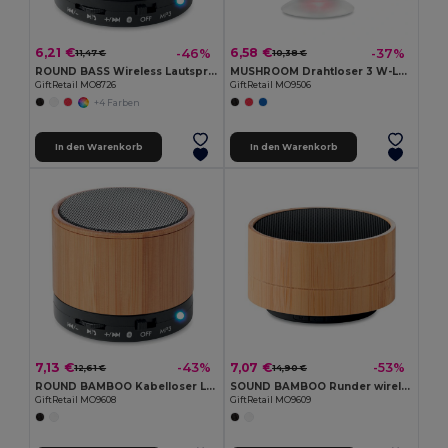
6,21 €
6,58 €
-46%
-37%
11,47 €
10,38 €
ROUND BASS Wireless Lautsprecher
MUSHROOM Drahtloser 3 W-Lautsprecher
GiftRetail MO8726
GiftRetail MO9506
+4 Farben
In den Warenkorb
In den Warenkorb
7,13 €
7,07 €
-43%
-53%
12,61 €
14,90 €
ROUND BAMBOO Kabelloser Lautsprecher Bambus
SOUND BAMBOO Runder wireless Lautsprecher
GiftRetail MO9608
GiftRetail MO9609