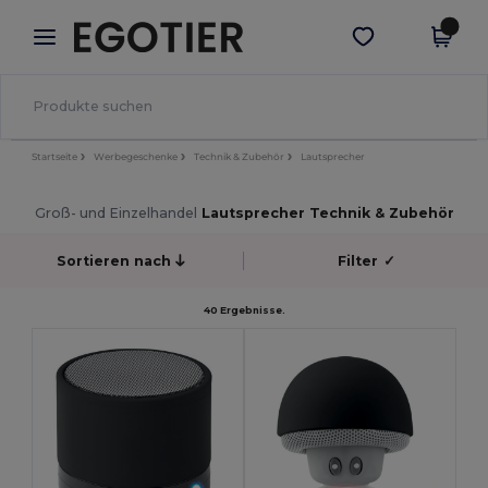
×
Egotier App
App holen
Bessere Preise in der App!
Startseite
Werbegeschenke
Technik & Zubehör
Lautsprecher
Groß- und Einzelhandel
Lautsprecher Technik & Zubehör
Sortieren nach
Filter
✓
40 Ergebnisse.