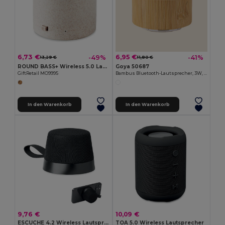
6,73 €
6,95 €
-49%
-41%
13,29 €
11,80 €
ROUND BASS+ Wireless 5.0 Lautsprecher
Goya 50687
GiftRetail MO9995
Bambus Bluetooth-Lautsprecher, 3W, Freisprechfunktion, Radio MAINE
In den Warenkorb
In den Warenkorb
9,76 €
10,09 €
ESCUCHE 4.2 Wireless Lautsprecher
TOA 5.0 Wireless Lautsprecher