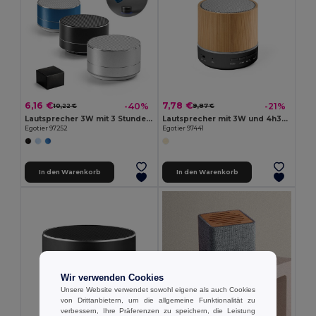
6,16 €
7,78 €
-40%
-21%
10,22 €
9,87 €
Lautsprecher 3W mit 3 Stunden Akkulaufzeit recyceltem Aluminium (100% rAL) und Recyceltes ABS (100% rABS)
Lautsprecher mit 3W und 4h30m Akkulaufzeit aus Recyceltes ABS (100% rABS)
Egotier 97252
Egotier 97441
In den Warenkorb
In den Warenkorb
Wir verwenden Cookies
Unsere Website verwendet sowohl eigene als auch Cookies
von Drittanbietern, um die allgemeine Funktionalität zu
verbessern, Ihre Präferenzen zu speichern, die Leistung