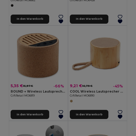
GiftRetail MO6662
GiftRetail MO6428
In den Warenkorb
In den Warenkorb
5,35 €
9,21 €
-66%
-45%
15,97 €
16,79 €
ROUND + Wireless Lautsprecher Kork
COOL Wireless Lautsprecher Bambus
GiftRetail MO6819
GiftRetail MO6890
In den Warenkorb
In den Warenkorb