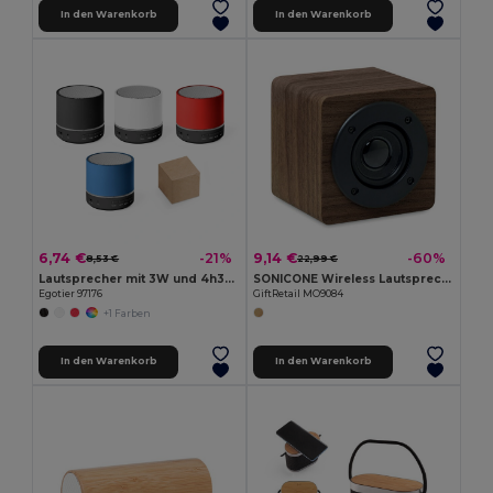
In den Warenkorb
In den Warenkorb
6,74 €
9,14 €
-21%
-60%
8,53 €
22,99 €
Lautsprecher mit 3W und 4h30m Akkulaufzeit aus Recyceltes ABS (100% rABS)
SONICONE Wireless Lautsprecher
Egotier 97176
GiftRetail MO9084
+1 Farben
In den Warenkorb
In den Warenkorb