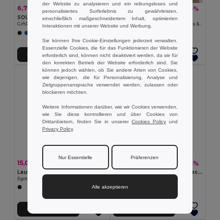
der Website zu analysieren und ein reibungsloses und
6,73 €
10,30 €
-43%
-45%
11,79 €
18,85 €
personalisiertes Surferlebnis zu gewährleisten,
SOUND 2.1 wireless Lautsprecher
Goya 53582
einschließlich maßgeschneidertem Inhalt, optimierten
GiftRetail MO9155
Bluetooth 5.0 Lautsprecher, Bambus & RPET, 3W IVY
Interaktionen mit unserer Website und Werbung.
Sie können Ihre Cookie-Einstellungen jederzeit verwalten.
Essenzielle Cookies, die für das Funktionieren der Website
In den Warenkorb
In den Warenkorb
erforderlich sind, können nicht deaktiviert werden, da sie für
den korrekten Betrieb der Website erforderlich sind. Sie
können jedoch wählen, ob Sie andere Arten von Cookies,
wie diejenigen, die für Personalisierung, Analyse und
Zielgruppenansprache verwendet werden, zulassen oder
blockieren möchten.
Weitere Informationen darüber, wie wir Cookies verwenden,
wie Sie diese kontrollieren und über Cookies von
Drittanbietern, finden Sie in unserer
Cookies Policy
und
Privacy Policy
.
Nur Essentielle
Präferenzen
15,03 €
8,32 €
-27%
-43%
20,49 €
14,64 €
Lautsprecher 3W mit 5 Stunden Akkulaufzeit aus Bambus und Recyceltes ABS (100% rABS)
RUMBA 5.3 Wireless Lautsprecher
Egotier 97095
GiftRetail MO2205
Alle akzeptieren
In den Warenkorb
In den Warenkorb