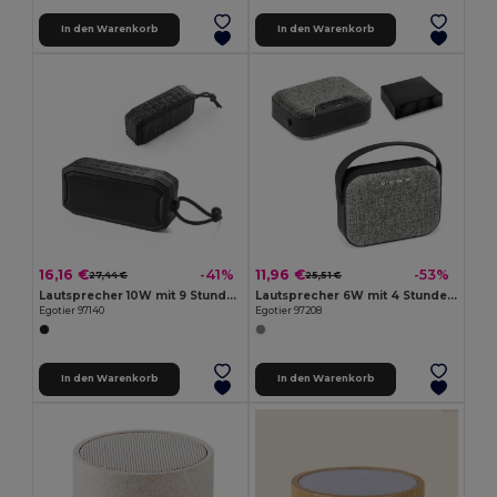
In den Warenkorb
In den Warenkorb
16,16 €
11,96 €
-41%
-53%
27,44 €
25,51 €
Lautsprecher 10W mit 9 Stunden Akkulaufzeit und IPX7 aus 100% rABS
Lautsprecher 6W mit 4 Stunden Akkulaufzeit aus ABS
Egotier 97140
Egotier 97208
In den Warenkorb
In den Warenkorb