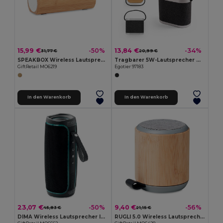
15,99 €
13,84 €
-50%
-34%
31,77 €
20,99 €
SPEAKBOX Wireless Lautsprecher 2x5W
Tragbarer 5W-Lautsprecher mit superschnellem kabellosem 15W-Ladegerät und 2h Akkulaufzeit aus Bambus und Recyceltes PET (100% rPET)
GiftRetail MO6219
Egotier 97183
In den Warenkorb
In den Warenkorb
23,07 €
9,40 €
-50%
-56%
45,83 €
21,15 €
DIMA Wireless Lautsprecher IPX4
RUGLI 5.0 Wireless Lautsprecher