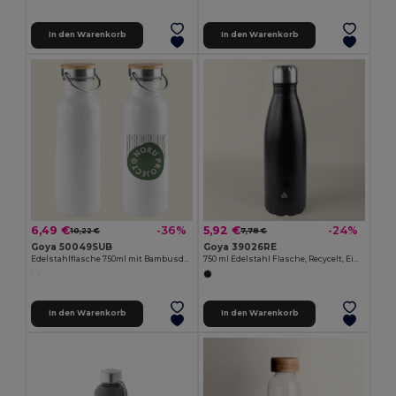
In den Warenkorb
In den Warenkorb
6,49 €
5,92 €
-36%
-24%
10,22 €
7,78 €
Goya 50049SUB
Goya 39026RE
Edelstahlflasche 750ml mit Bambusdeckel ML
750 ml Edelstahl Flasche, Recycelt, Einzelbox SODA
In den Warenkorb
In den Warenkorb