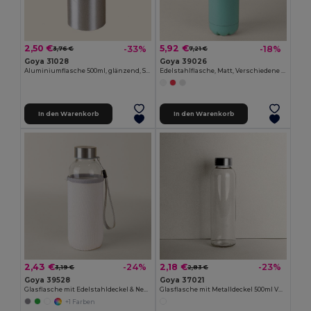
2,50 €
5,92 €
-33%
-18%
3,76 €
7,21 €
Goya 31028
Goya 39026
Aluminiumflasche 500ml, glänzend, Schraubverschluss, Karabiner
Edelstahlflasche, Matt, Verschiedene Farben, 750ml SODA
In den Warenkorb
In den Warenkorb
2,43 €
2,18 €
-24%
-23%
3,19 €
2,83 €
Goya 39528
Goya 37021
Glasflasche mit Edelstahldeckel & Neoprenhülle 420ml JARABA
Glasflasche mit Metalldeckel 500ml VERRE
+1 Farben