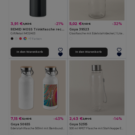
3,91 €
5,02 €
-21%
-32%
4,93 €
7,40 €
REMID MOSS Trinkflasche recycelter 500 ml
Goya 39523
GiftRetail MO2403
Glasflasche mit Edelstahldeckel, 1 Liter MINERAL
+7 Farben
In den Warenkorb
In den Warenkorb
7,15 €
2,43 €
-43%
-14%
12,45 €
2,84 €
Goya 50655
Goya 52515
Edelstahlflasche 500ml mit Bambusdeckel, Doppelwandig MILKY
500 ml RPET Flasche mit Stahlkappe ETNA