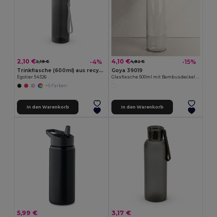
2,10 €
4,10 €
-4%
-15%
2,19 €
4,82 €
Trinkflasche (600ml) aus recyceltem PET (100% rPET) mit glänzender transluzenter Oberfläche
Goya 39019
Egotier 54326
Glasflasche 500ml mit Bambusdeckel TONIC
+5 Farben
In den Warenkorb
In den Warenkorb
5,99 €
3,17 €