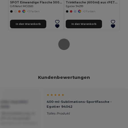
SPOT Einwandige Flasche 500 ml
Trinkflasche (600ml) aus rPET mit matter Oberfläche
GiftRetail MO2500
Egotier 94299
+3 Farben
+2 Farben
In den Warenkorb
In den Warenkorb
Kundenbewertungen
★ ★ ★ ★ ★
sche recycelter
400-ml-Sublimations-Sportflasche -
O2404
Egotier 94042
 Personalisierung. In
Tolles Produkt
 DTF UV verwendet.
Übersetzt von Français