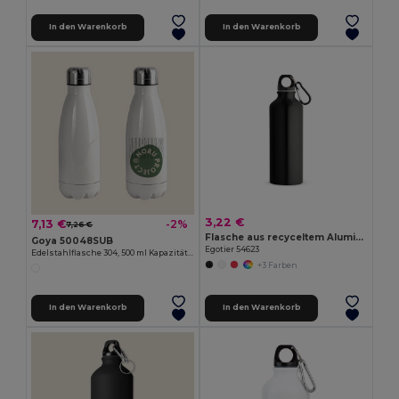
In den Warenkorb
In den Warenkorb
3,22 €
7,13 €
-2%
7,26 €
Flasche aus recyceltem Aluminium 530 mL mit Karabiner
Goya 50048SUB
Egotier 54623
Edelstahlflasche 304, 500 ml Kapazität SODITA
+3 Farben
In den Warenkorb
In den Warenkorb