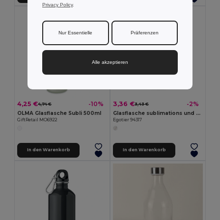
Privacy Policy
.
Nur Essentielle
Präferenzen
Alle akzeptieren
4,25 €
3,36 €
-10%
-2%
4,74 €
3,43 €
OLMA Glasflasche Subli 500ml
Glasflasche sublimations und Edelstahlverschluss 500 ml
GiftRetail MO6922
Egotier 94317
In den Warenkorb
In den Warenkorb