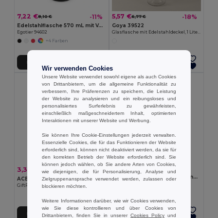
7,22 €
5,57 €
-11%
-18%
8,10 €
6,77 €
Edelstahlflasche 570 mL mit Vakuumisolierung
Goya 39522
Egotier 94602
Glasflasche mit Edelstahldeckel, 1 Liter H2O
+4 Farben
In den Warenkorb
In den Warenkorb
Wir verwenden Cookies
Unsere Website verwendet sowohl eigene als auch Cookies
von Drittanbietern, um die allgemeine Funktionalität zu
verbessern, Ihre Präferenzen zu speichern, die Leistung
der Website zu analysieren und ein reibungsloses und
personalisiertes Surferlebnis zu gewährleisten,
einschließlich maßgeschneidertem Inhalt, optimierten
Interaktionen mit unserer Website und Werbung.
Sie können Ihre Cookie-Einstellungen jederzeit verwalten.
Essenzielle Cookies, die für das Funktionieren der Website
erforderlich sind, können nicht deaktiviert werden, da sie für
den korrekten Betrieb der Website erforderlich sind. Sie
können jedoch wählen, ob Sie andere Arten von Cookies,
4,74 €
3,39 €
-59%
8,35 €
wie diejenigen, die für Personalisierung, Analyse und
ATHENA MID Einwandige Trinkflasche 500 ml
ACERITO Doppelwandiger Trinkbecher 250 ml
Zielgruppenansprache verwendet werden, zulassen oder
GiftRetail MO2516
GiftRetail MO2323
blockieren möchten.
+2 Farben
Weitere Informationen darüber, wie wir Cookies verwenden,
wie Sie diese kontrollieren und über Cookies von
In den Warenkorb
In den Warenkorb
Drittanbietern, finden Sie in unserer
Cookies Policy
und