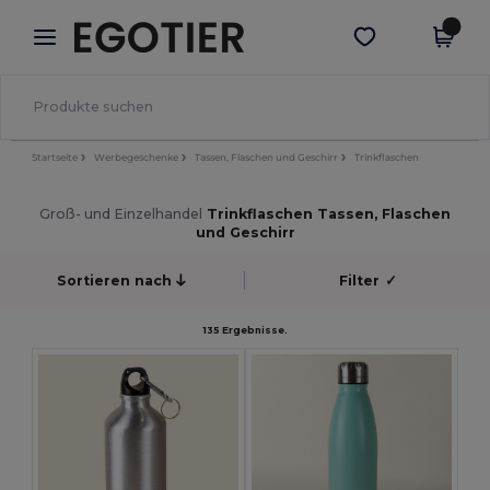
×
Egotier App
App holen
Bessere Preise in der App!
Startseite
Werbegeschenke
Tassen, Flaschen und Geschirr
Trinkflaschen
Groß- und Einzelhandel
Trinkflaschen Tassen, Flaschen
und Geschirr
Sortieren nach
Filter
✓
135 Ergebnisse.