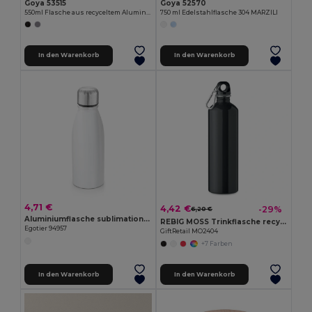
Goya 53515
Goya 52570
550ml Flasche aus recyceltem Aluminium TAMBO
750 ml Edelstahlflasche 304 MARZILI
In den Warenkorb
In den Warenkorb
4,71 €
4,42 €
-29%
6,20 €
Aluminiumflasche sublimations mit Edelstahlverschluss 500 ml
REBIG MOSS Trinkflasche recycelter 750ml
Egotier 94957
GiftRetail MO2404
+7 Farben
In den Warenkorb
In den Warenkorb