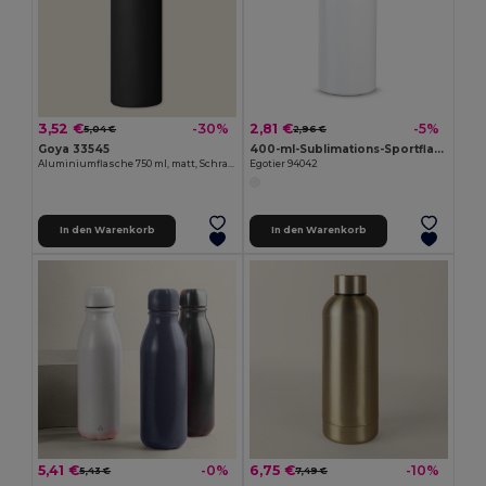
3,52 €
2,81 €
-30%
-5%
5,04 €
2,96 €
Goya 33545
400-ml-Sublimations-Sportflasche
Aluminiumflasche 750 ml, matt, Schraubverschluss, Karabiner MATT
Egotier 94042
In den Warenkorb
In den Warenkorb
5,41 €
6,75 €
-0%
-10%
5,43 €
7,49 €