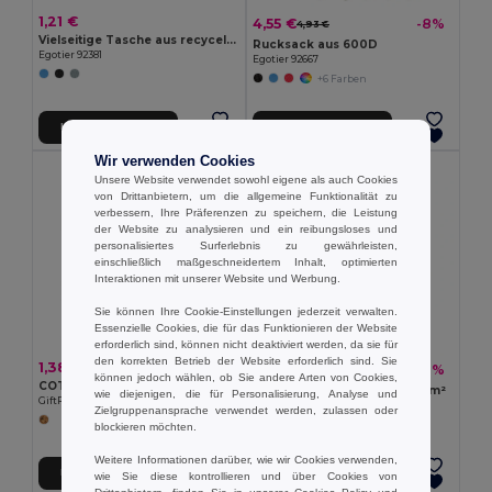
1,21 €
4,55 €
-8%
4,93 €
Vielseitige Tasche aus recyceltem Filz (100% rPET)
Rucksack aus 600D
Egotier 92381
Egotier 92667
+6 Farben
In den Warenkorb
In den Warenkorb
Wir verwenden Cookies
Unsere Website verwendet sowohl eigene als auch Cookies
von Drittanbietern, um die allgemeine Funktionalität zu
verbessern, Ihre Präferenzen zu speichern, die Leistung
der Website zu analysieren und ein reibungsloses und
personalisiertes Surferlebnis zu gewährleisten,
einschließlich maßgeschneidertem Inhalt, optimierten
Interaktionen mit unserer Website und Werbung.
Sie können Ihre Cookie-Einstellungen jederzeit verwalten.
Essenzielle Cookies, die für das Funktionieren der Website
erforderlich sind, können nicht deaktiviert werden, da sie für
den korrekten Betrieb der Website erforderlich sind. Sie
1,38 €
1,31 €
-17%
1,57 €
können jedoch wählen, ob Sie andere Arten von Cookies,
COTTONEL ++ Baumwoll-Einkaufstasche
ZEVRA Einkaufstasche 140g/m²
wie diejenigen, die für Personalisierung, Analyse und
GiftRetail MO9845
GiftRetail MO6437
Zielgruppenansprache verwendet werden, zulassen oder
+2 Farben
blockieren möchten.
Weitere Informationen darüber, wie wir Cookies verwenden,
In den Warenkorb
In den Warenkorb
wie Sie diese kontrollieren und über Cookies von