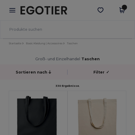
×
Egotier App
App holen
Bessere Preise in der App!
Startseite
Basic Kleidung | Accessoires
Taschen
Groß- und Einzelhandel
Taschen
Sortieren nach
Filter
✓
330 Ergebnisse.