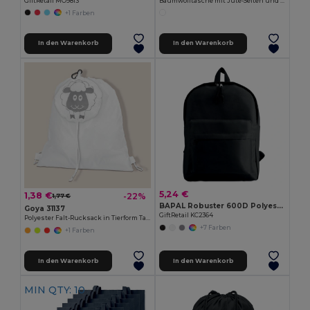
GiftRetail MO9813
Baumwolltasche mit Jute-Seiten und langen Henkeln SHOPPER
+1 Farben
In den Warenkorb
In den Warenkorb
5,24 €
1,38 €
-22%
1,77 €
BAPAL Robuster 600D Polyester Rucksack mit Reißverschlusstasche
Goya 31137
GiftRetail KC2364
Polyester Falt-Rucksack in Tierform Tasche ANIMALS
+7 Farben
+1 Farben
In den Warenkorb
In den Warenkorb
MIN QTY: 10