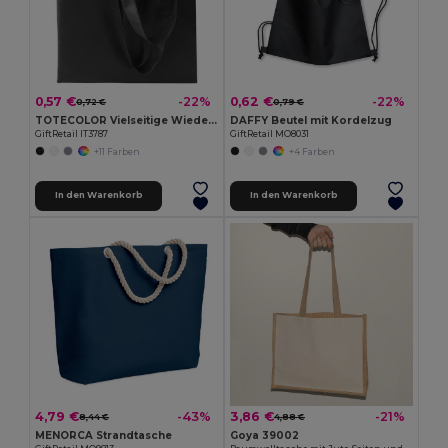
0,57 €
0,62 €
-22%
-22%
0,72 €
0,79 €
TOTECOLOR Vielseitige Wiederverwendbare Einkaufs- und Strandtasche
DAFFY Beutel mit Kordelzug
GiftRetail IT3787
GiftRetail MO8031
+11 Farben
+4 Farben
In den Warenkorb
In den Warenkorb
4,79 €
3,86 €
-43%
-21%
8,44 €
4,88 €
MENORCA Strandtasche
Goya 39002