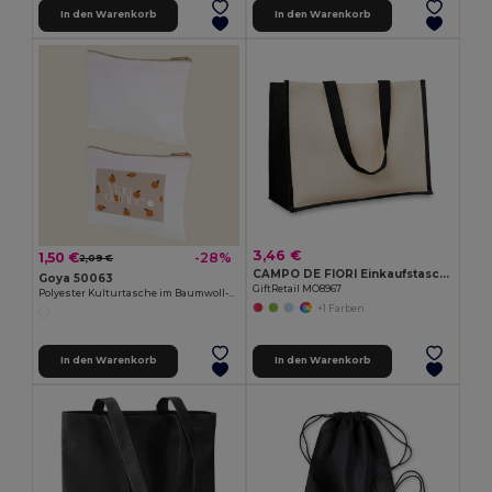
In den Warenkorb
In den Warenkorb
3,46 €
1,50 €
-28%
2,09 €
CAMPO DE FIORI Einkaufstasche aus Jutestoff
Goya 50063
GiftRetail MO8967
Polyester Kulturtasche im Baumwoll-Look, Sublimation POLY
+1 Farben
In den Warenkorb
In den Warenkorb