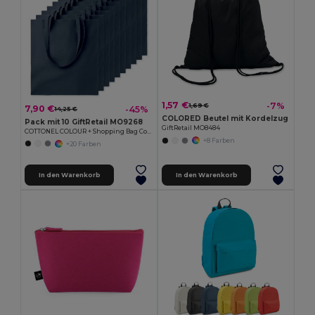
1,57 €
-7%
1,69 €
7,90 €
-45%
14,25 €
COLORED Beutel mit Kordelzug
Pack mit 10 GiftRetail MO9268
GiftRetail MO8484
COTTONEL COLOUR + Shopping Bag Cotton 140g/m²
+8 Farben
+20 Farben
In den Warenkorb
In den Warenkorb