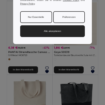
Drittanbietern, finden Sie in unserer
Cookies Policy
und
Privacy Policy
.
Nur Essentielle
Präferenzen
Alle akzeptieren
6,18 €
1,86 €
-41%
-7%
10,53 €
2,01 €
PANTAI Strandtasche Canvas 280 g/m²
Goya 50539
GiftRetail MO6720
Toilettenbeutel Baumwolle Jute mit Zugkordel TAHITI
In den Warenkorb
In den Warenkorb