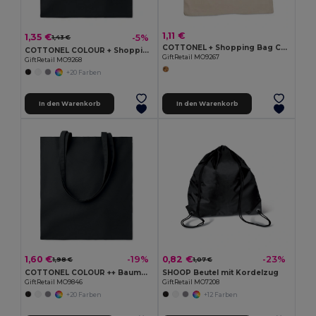
1,11 €
1,35 €
-5%
1,43 €
COTTONEL + Shopping Bag Cotton 140g/m²
COTTONEL COLOUR + Shopping Bag Cotton 140g/m²
GiftRetail MO9267
GiftRetail MO9268
+20 Farben
In den Warenkorb
In den Warenkorb
1,60 €
0,82 €
-19%
-23%
1,98 €
1,07 €
COTTONEL COLOUR ++ Baumwoll-Einkaufstasche 180gr MO9846-
SHOOP Beutel mit Kordelzug
GiftRetail MO9846
GiftRetail MO7208
+20 Farben
+12 Farben