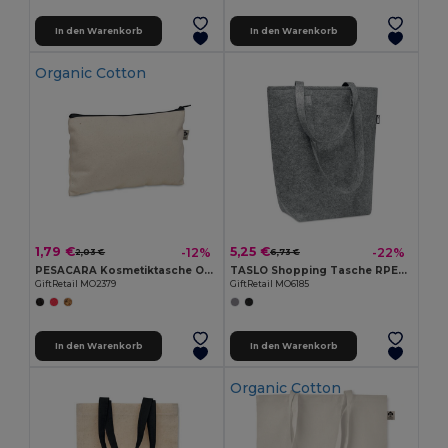
In den Warenkorb
In den Warenkorb
Organic Cotton
1,79 €
5,25 €
-12%
-22%
2,03 €
6,73 €
PESACARA Kosmetiktasche Organic Cotton
TASLO Shopping Tasche RPET-Filz
GiftRetail MO2379
GiftRetail MO6185
In den Warenkorb
In den Warenkorb
Organic Cotton