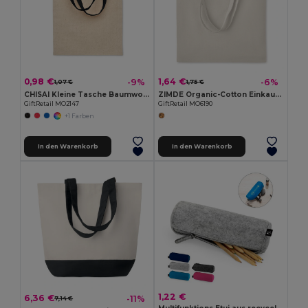
0,98 €
1,64 €
-9%
-6%
1,07 €
1,75 €
CHISAI Kleine Tasche Baumwolle 140 g
ZIMDE Organic-Cotton Einkaufstasche
GiftRetail MO2147
GiftRetail MO6190
+1 Farben
In den Warenkorb
In den Warenkorb
1,22 €
6,36 €
-11%
7,14 €