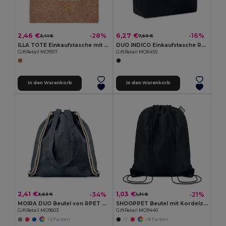
2,46 €
6,27 €
-28%
-16%
3,41 €
7,50 €
ILLA TOTE Einkaufstasche mit Korkbesatz
DUO INDICO Einkaufstasche RPET-Filz
GiftRetail MO9517
GiftRetail MO6455
In den Warenkorb
In den Warenkorb
2,41 €
1,03 €
-34%
-21%
3,63 €
1,31 €
MOIRA DUO Beutel von RPET mit Kordelzug
SHOOPPET Beutel mit Kordelzug 190T RPET
GiftRetail MO9603
GiftRetail MO9440
+2 Farben
+8 Farben