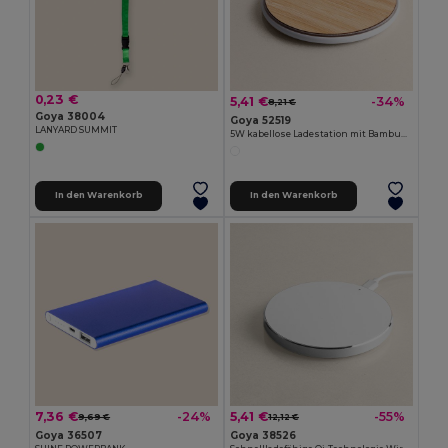
0,23 €
5,41 €
-34%
8,21 €
Goya 38004
Goya 52519
LANYARD SUMMIT
5W kabellose Ladestation mit Bambusabdeckung BARET
In den Warenkorb
In den Warenkorb
7,36 €
5,41 €
-24%
-55%
9,69 €
12,12 €
Goya 36507
Goya 38526