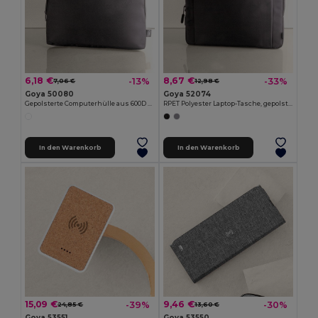
6,18 €
8,67 €
-13%
-33%
7,06 €
12,98 €
Goya 50080
Goya 52074
Gepolsterte Computerhülle aus 600D RPET ICON
RPET Polyester Laptop-Tasche, gepolstert, bis 15.6" ILLUST
In den Warenkorb
In den Warenkorb
15,09 €
9,46 €
-39%
-30%
24,85 €
13,60 €
Goya 53551
Goya 53550