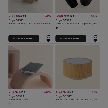
9,21 €
10,50 €
-31%
-46%
13,39 €
19,32 €
Goya 52521
Goya 53584
Bambus Handyhalter mit kabelloser Ladefunktion KONGUR
Kabellose Bluetooth 5.0 Kopfhörer, 150mAh, 10m BARTH
In den Warenkorb
In den Warenkorb
9,15 €
6,95 €
-36%
-41%
14,34 €
11,80 €
Goya 53573
Goya 50687
POWERBANK KEA
Bambus Bluetooth-Lautsprecher, 3W, Freisprechfunktion, Radio MAINE