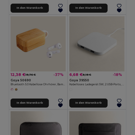
In den Warenkorb
In den Warenkorb
12,38 €
6,68 €
-37%
-18%
19,76 €
8,18 €
Goya 50690
Goya 39550
Bluetooth 5.0 Kabellose Ohrhörer, Bambusbox, 10m PLAY
Kabelloses Ladegerät 5W, 2 USB-Ports, NTC-Schutz CYBER
In den Warenkorb
In den Warenkorb