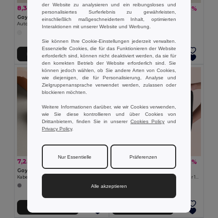
der Website zu analysieren und ein reibungsloses und
8,33 €
1,32 €
-31%
-17%
12,05 €
1,60 €
personalisiertes Surferlebnis zu gewährleisten,
Goya 33575
Goya 50028
einschließlich maßgeschneidertem Inhalt, optimierten
Auto-Form ABS Kunststoff Funkmaus CAR
Metall Handyhalterung GOUTTE
Interaktionen mit unserer Website und Werbung.
Sie können Ihre Cookie-Einstellungen jederzeit verwalten.
Essenzielle Cookies, die für das Funktionieren der Website
In den Warenkorb
In den Warenkorb
erforderlich sind, können nicht deaktiviert werden, da sie für
den korrekten Betrieb der Website erforderlich sind. Sie
können jedoch wählen, ob Sie andere Arten von Cookies,
wie diejenigen, die für Personalisierung, Analyse und
Zielgruppenansprache verwendet werden, zulassen oder
blockieren möchten.
Weitere Informationen darüber, wie wir Cookies verwenden,
wie Sie diese kontrollieren und über Cookies von
Drittanbietern, finden Sie in unserer
Cookies Policy
und
Privacy Policy
.
Nur Essentielle
Präferenzen
7,25 €
9,04 €
-49%
-41%
14,21 €
15,41 €
Goya 53557
Goya 53552
Kabellose Maus aus recyceltem ABS und RPET ALPE
Wasserdichtes 900D PU Portfolio für 16-Zoll-Laptops NEVA
Alle akzeptieren
In den Warenkorb
In den Warenkorb