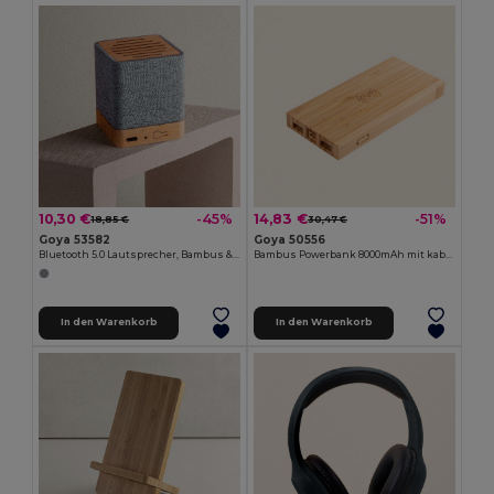
10,30 €
14,83 €
-45%
-51%
18,85 €
30,47 €
Goya 53582
Goya 50556
Bluetooth 5.0 Lautsprecher, Bambus & RPET, 3W IVY
Bambus Powerbank 8000mAh mit kabelloser Ladestation EBONY
In den Warenkorb
In den Warenkorb