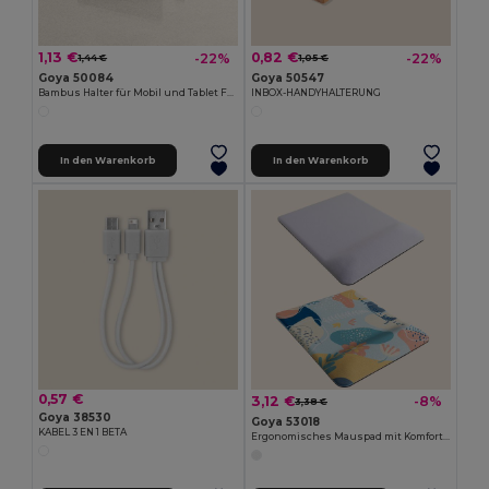
1,13 €
0,82 €
-22%
-22%
1,44 €
1,05 €
Goya 50084
Goya 50547
Bambus Halter für Mobil und Tablet FORUM
INBOX-HANDYHALTERUNG
In den Warenkorb
In den Warenkorb
0,57 €
3,12 €
-8%
3,38 €
Goya 38530
Goya 53018
KABEL 3 EN 1 BETA
Ergonomisches Mauspad mit Komfortpolster