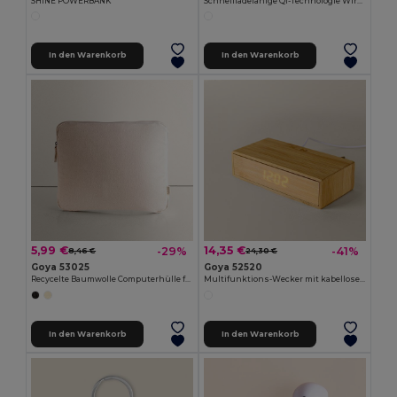
SHINE POWERBANK
Schnellladefähige Qi-Technologie Wireless-Basis, 10W QUICK
In den Warenkorb
In den Warenkorb
5,99 €
14,35 €
-29%
-41%
8,46 €
24,30 €
Goya 53025
Goya 52520
Recycelte Baumwolle Computerhülle für 14" Laptops ZANTE
Multifunktions-Wecker mit kabelloser Ladestation und Temperaturanzeige ANETO
In den Warenkorb
In den Warenkorb