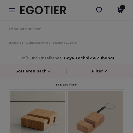
×
Egotier App
App holen
Bessere Preise in der App!
Startseite
Werbegeschenke
Technik & Zubehör
Groß- und Einzelhandel
Goya Technik & Zubehör
Sortieren nach
Filter
✓
33 Ergebnisse.