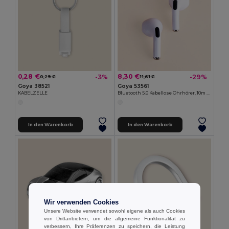
0,28 €
8,30 €
-3%
-29%
0,29 €
11,61 €
Goya 38521
Goya 53561
KABELZELLE
Bluetooth 5.0 Kabellose Ohrhörer, 10m Reichweite ANDROS
In den Warenkorb
In den Warenkorb
Wir verwenden Cookies
Unsere Website verwendet sowohl eigene als auch Cookies
von Drittanbietern, um die allgemeine Funktionalität zu
verbessern, Ihre Präferenzen zu speichern, die Leistung