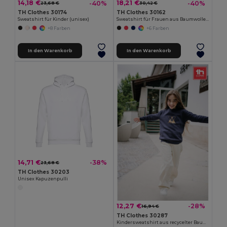
14,18 €
18,21 €
-40%
-40%
23,68 €
30,42 €
TH Clothes 30174
TH Clothes 30162
Sweatshirt für Kinder (unisex)
Sweatshirt für Frauen aus Baumwolle und Polyester
+8 Farben
+6 Farben
In den Warenkorb
In den Warenkorb
14,71 €
-38%
23,68 €
TH Clothes 30203
Unisex Kapuzenpulli
12,27 €
-28%
16,94 €
TH Clothes 30287
Kindersweatshirt aus recycelter Baumwolle und Polyester