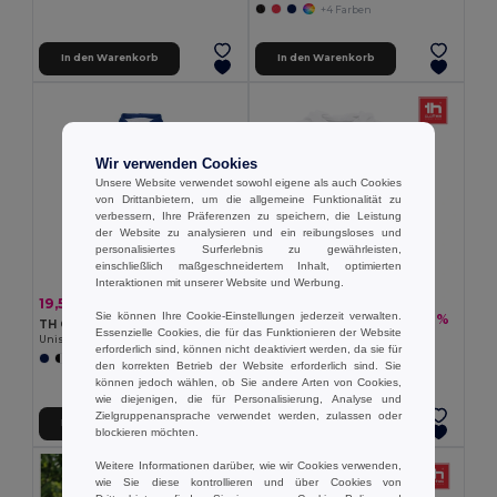
+4 Farben
In den Warenkorb
In den Warenkorb
Wir verwenden Cookies
Unsere Website verwendet sowohl eigene als auch Cookies
von Drittanbietern, um die allgemeine Funktionalität zu
verbessern, Ihre Präferenzen zu speichern, die Leistung
der Website zu analysieren und ein reibungsloses und
personalisiertes Surferlebnis zu gewährleisten,
einschließlich maßgeschneidertem Inhalt, optimierten
Interaktionen mit unserer Website und Werbung.
19,55 €
-40%
32,67 €
Sie können Ihre Cookie-Einstellungen jederzeit verwalten.
18,21 €
-37%
29,06 €
TH Clothes 30189
Essenzielle Cookies, die für das Funktionieren der Website
TH Clothes 30257
Unisex Sweatshirt
erforderlich sind, können nicht deaktiviert werden, da sie für
Damen Kapuzenpulli
+3 Farben
den korrekten Betrieb der Website erforderlich sind. Sie
können jedoch wählen, ob Sie andere Arten von Cookies,
wie diejenigen, die für Personalisierung, Analyse und
Zielgruppenansprache verwendet werden, zulassen oder
In den Warenkorb
In den Warenkorb
blockieren möchten.
Weitere Informationen darüber, wie wir Cookies verwenden,
wie Sie diese kontrollieren und über Cookies von