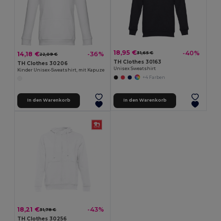
18,95 €
-40%
14,18 €
-36%
31,65 €
22,09 €
TH Clothes 30163
TH Clothes 30206
Unisex Sweatshirt
Kinder Unisex-Sweatshirt, mit Kapuze
+4 Farben
In den Warenkorb
In den Warenkorb
18,21 €
-43%
31,78 €
TH Clothes 30256