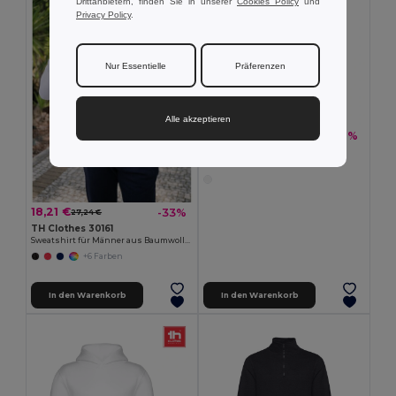
Drittanbietern, finden Sie in unserer
Cookies Policy
und
Privacy Policy
.
Nur Essentielle
Präferenzen
Alle akzeptieren
13,19 €
-28%
18,20 €
TH Clothes 30202
Unisex Sweatshirt
18,21 €
-33%
27,24 €
TH Clothes 30161
Sweatshirt für Männer aus Baumwolle und Polyester
+6 Farben
In den Warenkorb
In den Warenkorb