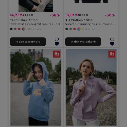
14,71 €
13,19 €
-38%
-30%
23,68 €
18,96 €
TH Clothes 30160
TH Clothes 30159
Sweatshirt (unisex) mit Kapuze aus Baumwolle und Polyester
Sweatshirt (unisex) aus Baumwolle und Polyester
+20 Farben
+13 Farben
In den Warenkorb
In den Warenkorb