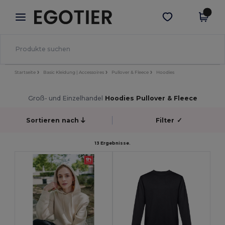
×
Egotier App
App holen
Bessere Preise in der App!
Startseite
Basic Kleidung | Accessoires
Pullover & Fleece
Hoodies
Groß- und Einzelhandel
Hoodies Pullover & Fleece
Sortieren nach
Filter
✓
13 Ergebnisse.