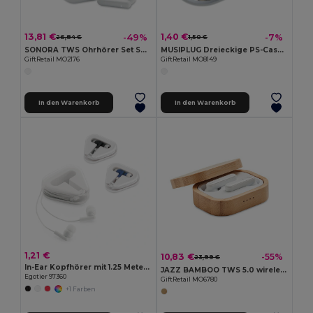
13,81 €
1,40 €
-49%
-7%
26,84 €
1,50 €
SONORA TWS Ohrhörer Set Solar
MUSIPLUG Dreieckige PS-Case Ohrhörer mit 120cm Kabel
GiftRetail MO2176
GiftRetail MO8149
In den Warenkorb
In den Warenkorb
1,21 €
10,83 €
-55%
23,99 €
In-Ear Kopfhörer mit 1.25 Meter Kabel aus ABS
JAZZ BAMBOO TWS 5.0 wireless Ohrhörer-Set
Egotier 97360
GiftRetail MO6780
+1 Farben