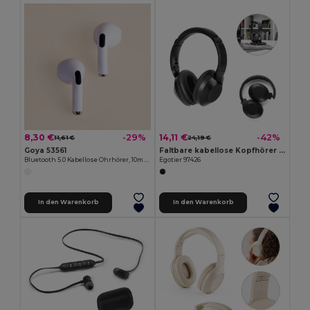
8,30 €
14,11 €
-29%
-42%
11,61 €
24,19 €
Goya 53561
Faltbare kabellose Kopfhörer mit 20 Stunden Akkulaufzeit aus recyceltem ABS (100% rABS)
Bluetooth 5.0 Kabellose Ohrhörer, 10m Reichweite ANDROS
Egotier 97426
In den Warenkorb
In den Warenkorb