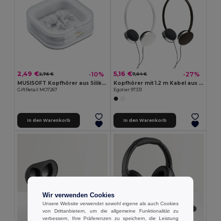
2,49 €
5,16 €
-10%
-27%
2,76 €
7,04 €
MUSISOFT Kopfhörer aus Silikon
Kopfhörer mit 1.2 m Kabel aus ABS
GiftRetail MO7267
Egotier 97331
In den Warenkorb
In den Warenkorb
Wir verwenden Cookies
Unsere Website verwendet sowohl eigene als auch Cookies
von Drittanbietern, um die allgemeine Funktionalität zu
verbessern, Ihre Präferenzen zu speichern, die Leistung