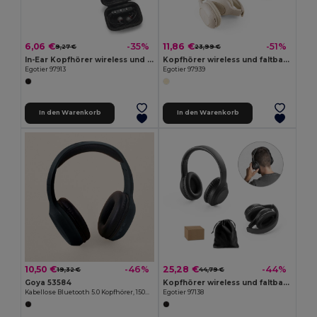
6,06 €
11,86 €
-35%
-51%
9,27 €
23,99 €
In-Ear Kopfhörer wireless und magnetisch mit 3 Stunden Akkulaufzeit am recyceltem ABS (100 % rABS)
Kopfhörer wireless und faltbar mit 4 Stunden Akkulaufzeit aus Weizenstroh und ABS
Egotier 97913
Egotier 97939
In den Warenkorb
In den Warenkorb
10,50 €
25,28 €
-46%
-44%
19,32 €
44,79 €
Goya 53584
Kopfhörer wireless und faltbar mit ANC und 15 Stunden Akkulaufzeit aus Recyceltes ABS (100% rABS)
Kabellose Bluetooth 5.0 Kopfhörer, 150mAh, 10m BARTH
Egotier 97138