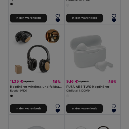
GiftRetail MO6946
In den Warenkorb
In den Warenkorb
11,33 €
9,16 €
-56%
-56%
25,69 €
20,60 €
Kopfhörer wireless und faltbar mit 5 Stunden Akkulaufzeit aus bamboe en ABS
FUSA ABS TWS-Kopfhörer
Egotier 97126
GiftRetail MO2079
In den Warenkorb
In den Warenkorb