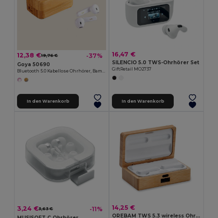
16,47 €
12,38 €
-37%
19,76 €
SILENCIO 5.0 TWS-Ohrhörer Set
Goya 50690
GiftRetail MO2737
Bluetooth 5.0 Kabellose Ohrhörer, Bambusbox, 10m PLAY
In den Warenkorb
In den Warenkorb
14,25 €
3,24 €
-11%
3,63 €
OREBAM TWS 5.3 wireless Ohrhörer-Set
MUSISOFT C Ohrhörer