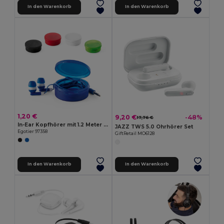
In den Warenkorb
In den Warenkorb
1,20 €
9,20 €
-48%
17,76 €
In-Ear Kopfhörer mit 1.2 Meter langem Kabel aus ABS
JAZZ TWS 5.0 Ohrhörer Set
Egotier 97358
GiftRetail MO6128
In den Warenkorb
In den Warenkorb