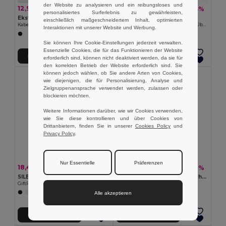
der Website zu analysieren und ein reibungsloses und
12,93 €
14,76 €
-31%
-54%
18,87 €
32,01 €
personalisiertes Surferlebnis zu gewährleisten,
Ekston 97955
Ekston 97957
einschließlich maßgeschneidertem Inhalt, optimierten
Kabellose In-Ear Kopfhörer mit BT 5'0-Übertragung
Kabelloser PU-Kopfhörer mit BT 5'0-Übertragung
Interaktionen mit unserer Website und Werbung.
Sie können Ihre Cookie-Einstellungen jederzeit verwalten.
Essenzielle Cookies, die für das Funktionieren der Website
In den Warenkorb
In den Warenkorb
erforderlich sind, können nicht deaktiviert werden, da sie für
den korrekten Betrieb der Website erforderlich sind. Sie
können jedoch wählen, ob Sie andere Arten von Cookies,
wie diejenigen, die für Personalisierung, Analyse und
Zielgruppenansprache verwendet werden, zulassen oder
blockieren möchten.
Weitere Informationen darüber, wie wir Cookies verwenden,
wie Sie diese kontrollieren und über Cookies von
Drittanbietern, finden Sie in unserer
Cookies Policy
und
Privacy Policy
.
Nur Essentielle
Präferenzen
18,48 €
9,59 €
-58%
-41%
44,36 €
16,31 €
SILENT 5.3 ANC Kopfhörer
KOLOR TWS 5.0 wireless Ohrhörer-Set
GiftRetail MO2275
GiftRetail MO6862
Alle akzeptieren
In den Warenkorb
In den Warenkorb