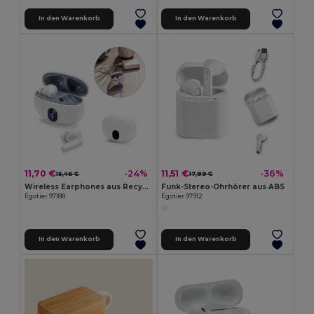
In den Warenkorb
In den Warenkorb
11,70 €
11,51 €
-24%
-36%
15,46 €
17,89 €
Wireless Earphones aus Recyceltes ABS (100% rABS) mit 4 Stunden Akkulaufzeit
Funk-Stereo-Ohrhörer aus ABS
Egotier 97188
Egotier 97912
In den Warenkorb
In den Warenkorb