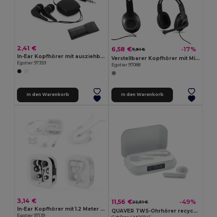
2,41 €
6,58 €
-17%
7,91 €
In-Ear Kopfhörer mit ausziehbarem 0.75 Meter Kabel aus ABS
Verstellbarer Kopfhörer mit Mikrofon aus ABS und PP
Egotier 97359
Egotier 97088
In den Warenkorb
In den Warenkorb
3,14 €
11,56 €
-49%
22,51 €
In-Ear Kopfhörer mit 1.2 Meter langem USB-C-Kabel und integriertem Mikrofon aus ABS
QUAVER TWS-Ohrhörer recyceltes ABS
Egotier 97139