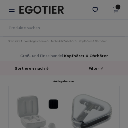
×
Egotier App
App holen
Bessere Preise in der App!
Startseite
Werbegeschenke
Technik & Zubehör
Kopfhörer & Ohrhörer
Groß- und Einzelhandel
Kopfhörer & Ohrhörer
Sortieren nach
Filter
✓
44 Ergebnisse.