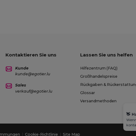
Kontaktieren Sie uns
Lassen Sie uns helfen
Kunde
Hilfezentrum (FAQ)
kunde@egotier.lu
Großhandelspreise
Rückgaben & Rückerstattu
Sales
verkauf@egotier.lu
Glossar
Versandmethoden
👋
Ha
Wenn 
konta
timmungen
|
Cookie-Richtlinie
|
Site Map