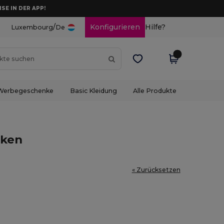
ISE IN DER APP!
/
Konfigurieren
Hilfe?
Luxembourg
De
Werbegeschenke
Basic Kleidung
Alle Produkte
cken
« Zurücksetzen