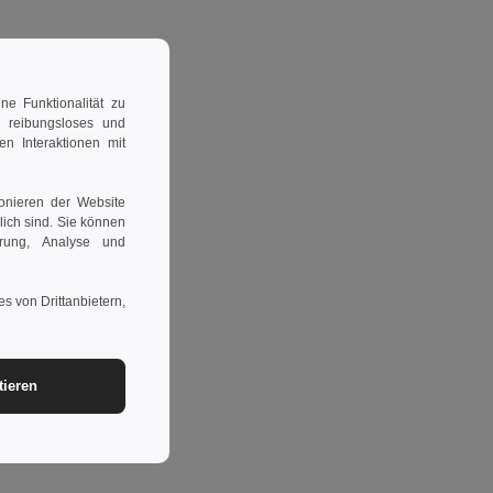
e Funktionalität zu
n reibungsloses und
en Interaktionen mit
ionieren der Website
rlich sind. Sie können
erung, Analyse und
s von Drittanbietern,
tieren