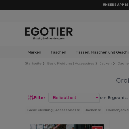
UNSERE APP IST
Marken
Taschen
Tassen, Flaschen und Geschi
Startseite
Basic Kleidung | Accessoires
Jacken
Daune
Gro
Sortieren nach
Filter
ein Ergebnis.
Basic Kleidung | Accessoires
Jacken
Daunenjack