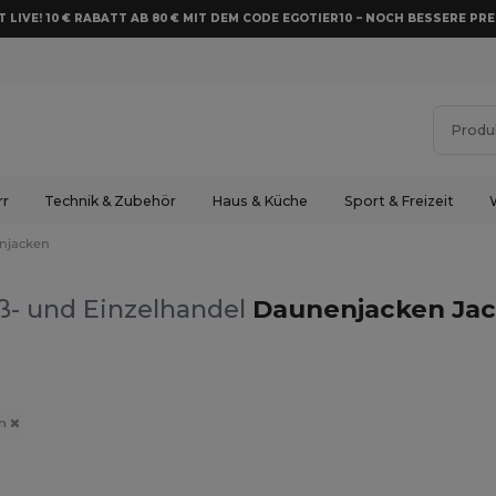
 LIVE! 10 € RABATT AB 80 € MIT DEM CODE EGOTIER10 – NOCH BESSERE PRE
rr
Technik & Zubehör
Haus & Küche
Sport & Freizeit
njacken
ß- und Einzelhandel
Daunenjacken Ja
en