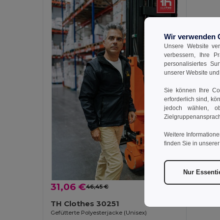
Wir verwenden 
Unsere Website ver
verbessern, Ihre P
personalisiertes Su
unserer Website un
Sie können Ihre Coo
erforderlich sind, kö
jedoch wählen, ob
Zielgruppenansprach
Weitere Informatione
finden Sie in unsere
Nur Essenti
31,06 €
46,45 €
-33%
TH Clothes 30251
Gefütterte Polyesterjacke (Unisex)