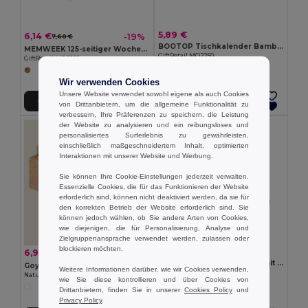
5,89 €
6,14 €
-19%
7,60 €
BOOTOP Tischkalender Bambus
MEMWEEK 125-seitiger Wochenplaner
GiftRetail MO2250
GiftRetail MO2289
Wir verwenden Cookies
Unsere Website verwendet sowohl eigene als auch Cookies
In den Warenkorb
In den Warenkorb
von Drittanbietern, um die allgemeine Funktionalität zu
verbessern, Ihre Präferenzen zu speichern, die Leistung
der Website zu analysieren und ein reibungsloses und
personalisiertes Surferlebnis zu gewährleisten,
einschließlich maßgeschneidertem Inhalt, optimierten
Interaktionen mit unserer Website und Werbung.
Sie können Ihre Cookie-Einstellungen jederzeit verwalten.
Essenzielle Cookies, die für das Funktionieren der Website
erforderlich sind, können nicht deaktiviert werden, da sie für
den korrekten Betrieb der Website erforderlich sind. Sie
können jedoch wählen, ob Sie andere Arten von Cookies,
wie diejenigen, die für Personalisierung, Analyse und
Zielgruppenansprache verwendet werden, zulassen oder
blockieren möchten.
4,62 €
6,91 €
-10%
7,68 €
CALENDOO Tischkalender mit Memoblock
Goya 52573
Weitere Informationen darüber, wie wir Cookies verwenden,
GiftRetail MO2756
Naturkork Kalender mit 4 Würfeln & Basis YALE
wie Sie diese kontrollieren und über Cookies von
Drittanbietern, finden Sie in unserer
Cookies Policy
und
Privacy Policy
.