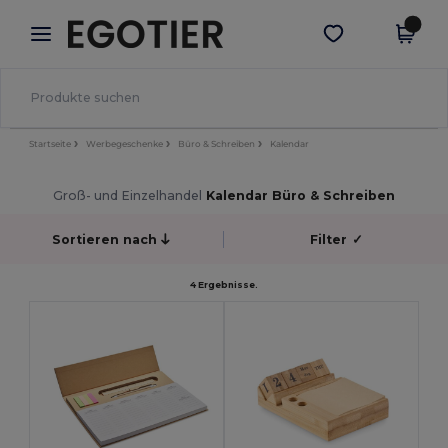
×
Egotier App
App holen
Bessere Preise in der App!
Startseite
Werbegeschenke
Büro & Schreiben
Kalendar
Groß- und Einzelhandel
Kalendar Büro & Schreiben
Sortieren nach
Filter
✓
4 Ergebnisse.