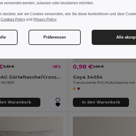
e verwendet werden, zulassen oder blockieren möchten.
n darüber, wie wir Cookies verwenden, wie Sie diese kontrollieren und über Cookie
r
Cookies Policy
und
Privacy Policy
.
elle
Präferenzen
Alle akzep
€
0,98 €
3,36 €
-18%
1,02 €
PARKBAG Gürteltasche/Crosswear Tasche
Goya 34054
l MO9513
 den Warenkorb
In den Warenkorb