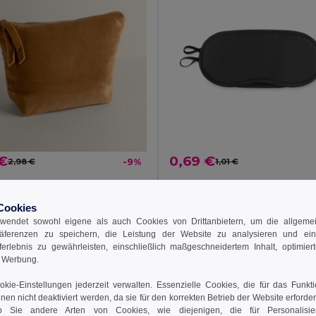
 €
0,69 €
2,98 €
-9%
1,01 €
52540
BONNE NUIT Schlafmask
Toilettenbeutel 325 gr/m² samtig glatt IMANDRA
GiftRetail MO9233
Cookies
wendet sowohl eigene als auch Cookies von Drittanbietern, um die allgemein
räferenzen zu speichern, die Leistung der Website zu analysieren und ei
 den Warenkorb
In den Warenkorb
rferlebnis zu gewährleisten, einschließlich maßgeschneidertem Inhalt, optimiert
d Werbung.
kie-Einstellungen jederzeit verwalten. Essenzielle Cookies, die für das Funkt
nnen nicht deaktiviert werden, da sie für den korrekten Betrieb der Website erforde
 Sie andere Arten von Cookies, wie diejenigen, die für Personalisi