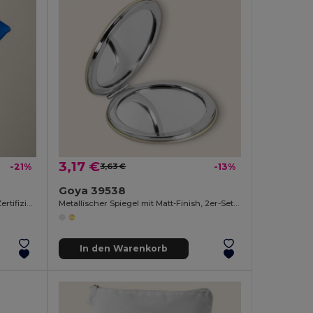
3,17 €
-21%
3,63 €
-13%
Goya 39538
Toilettenbeutel aus 100% RPET Filz, Zertifiziert PATCH
Metallischer Spiegel mit Matt-Finish, 2er-Set BEVERLY
In den Warenkorb