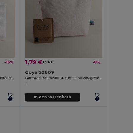
1,79 €
-16%
1,94 €
-8%
Goya 50609
Waffelbaumwoll-Kulturtasche mit goldenem Griffdetail GARONA
Fairtrade Baumwoll Kulturtasche 280 gr/m² CLARK
In den Warenkorb