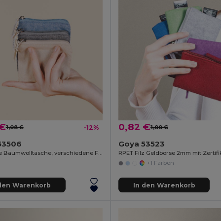
 €
0,82 €
1,08 €
-12%
1,00 €
53506
Goya 53523
Recycelte Baumwolltasche, verschiedene Farben, GRS-Zertifikat KALA
+1 Farben
 den Warenkorb
In den Warenkorb