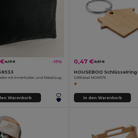
 €
0,47 €
4,13 €
-17%
0,51 €
38533
Samt-Toilette mit Innenfutter und Metallzug CARPET
GiftRetail MO6979
 den Warenkorb
In den Warenkorb