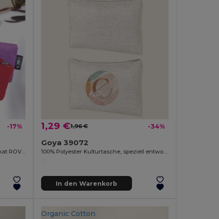
1,29 €
-17%
1,96 €
-34%
Goya 39072
RPET Filz Geldbörse 2mm mit Zertifikat ROVER
100% Polyester Kulturtasche, speziell entworfen SION
In den Warenkorb
Organic Cotton