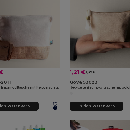
 €
1,21 €
1,39 €
52011
Goya 53023
Fairtrade Baumwolltasche mit Reißverschluss und Kordelgriff VOLCANIC
 den Warenkorb
In den Warenkorb