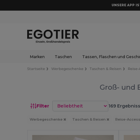
UNSERE APP IST
Marken
Taschen
Tassen, Flaschen und Geschi
Startseite
Werbegeschenke
Taschen & Reisen
Reise-
Groß- und 
Sortieren nach
Filter
169 Ergebniss
Werbegeschenke
Taschen & Reisen
Reise-Acces