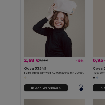
2,68 €
0,95
3,08 €
-13%
Goya 53549
Goya 
Fairtrade Baumwoll-Kulturtasche mit Juteboden und Griff PALAWAN
In den Warenkorb
In