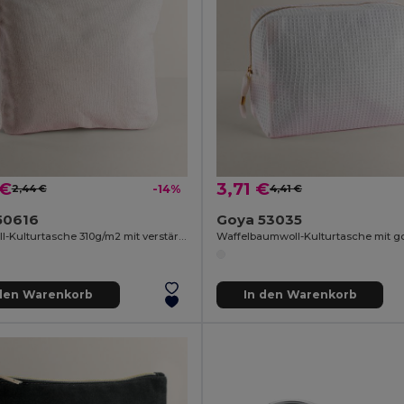
 €
3,71 €
2,44 €
-14%
4,41 €
50616
Goya 53035
Baumwoll-Kulturtasche 310g/m2 mit verstärktem Boden SAFE
 den Warenkorb
In den Warenkorb