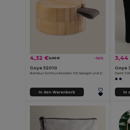
4,32 €
3,44
5,00 €
-14%
Goya 52010
Goya 
Bambus Schmuckkasten mit Spiegel und Dekorgriff GLARE
In den Warenkorb
In