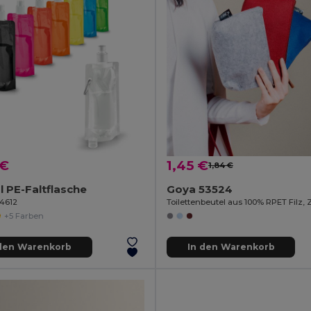
 €
1,45 €
1,84 €
 PE-Faltflasche
Goya 53524
94612
+5 Farben
 den Warenkorb
In den Warenkorb