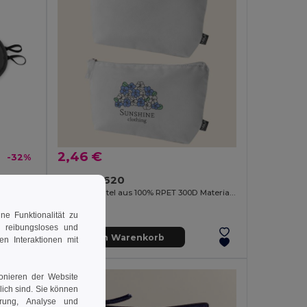
2,46 €
-32%
e
Goya 50620
Toilettenbeutel aus 100% RPET 300D Material SHED
e Funktionalität zu
n reibungsloses und
In den Warenkorb
en Interaktionen mit
ionieren der Website
rlich sind. Sie können
erung, Analyse und