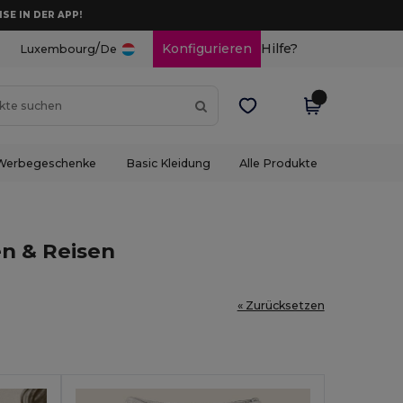
ISE IN DER APP!
/
Konfigurieren
Hilfe?
Luxembourg
De
Werbegeschenke
Basic Kleidung
Alle Produkte
n & Reisen
« Zurücksetzen