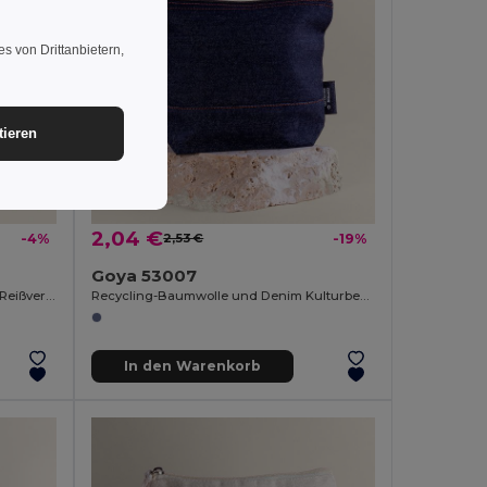
s von Drittanbietern,
tieren
2,04 €
-4%
2,53 €
-19%
Goya 53007
Transluzente PVC-Kulturtasche mit Reißverschluss SOFIE
Recycling-Baumwolle und Denim Kulturbeutel mit Reißverschluss NASHVILLE
In den Warenkorb