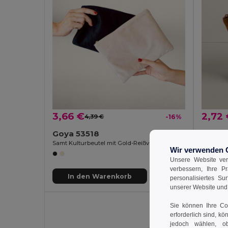
3,66 €
2,72
4,39 €
-16%
Goya 53518
Goya 
Samt Kulturbeutel mit Gold-Reißverschluss, Flauschig LEUNA
Wir verwenden 
Unsere Website ver
verbessern, Ihre P
In den Warenkorb
In
personalisiertes Su
unserer Website un
Sie können Ihre Coo
erforderlich sind, kö
jedoch wählen, ob