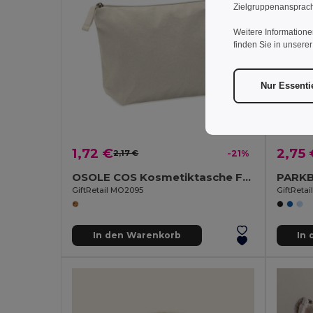
Zielgruppenansprach
Weitere Informatione
finden Sie in unsere
Nur Essenti
1,72 €
2,75 
2,17 €
-21%
OSOLE COS Kosmetiktasche Fairtrade
GiftRetail MO2095
GiftRetai
In den Warenkorb
In