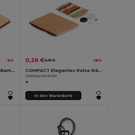
0,26 €
-9%
0,31 €
-18%
HOUSEBOO Schlüsselring Bambus, Haus
COMPACT Elegantes Reise-Nähset im Kompaktformat
GiftRetail MO6489
In den Warenkorb