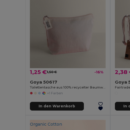
1,25 €
2,38
1,50 €
-16%
Goya 50617
Goya 
Toilettentasche aus 100% recycelter Baumwolle, 140g/m² TETIAROA
+1 Farben
In den Warenkorb
In
Organic Cotton