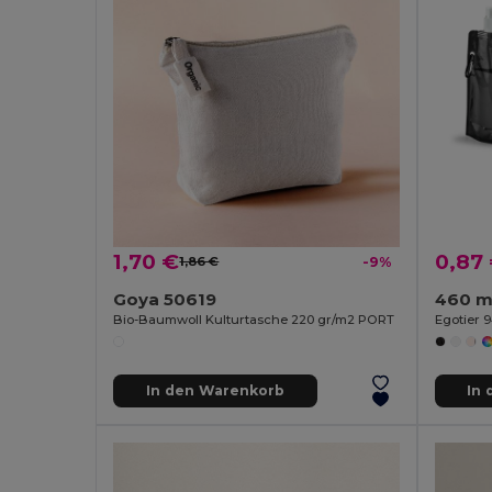
1,70 €
0,87
1,86 €
-9%
Goya 50619
460 ml
Bio-Baumwoll Kulturtasche 220 gr/m2 PORT
Egotier 
In den Warenkorb
In