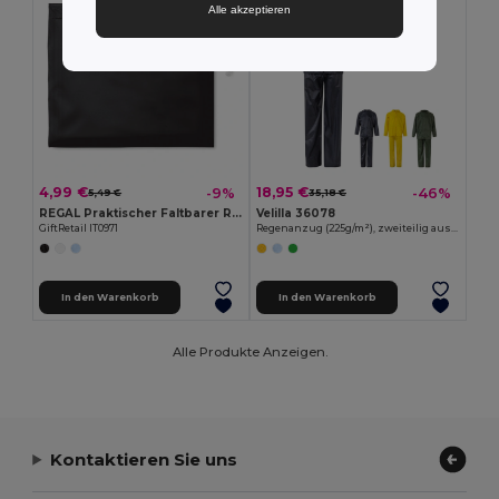
Alle akzeptieren
4,99 €
18,95 €
-9%
-46%
5,49 €
35,18 €
REGAL Praktischer Faltbarer Regenmantel mit Kapuze
Velilla 36078
GiftRetail IT0971
Regenanzug (225g/m²), zweiteilig aus Polyester (100%) mit PVC-Beschichtung
In den Warenkorb
In den Warenkorb
Alle Produkte Anzeigen.
Kontaktieren Sie uns