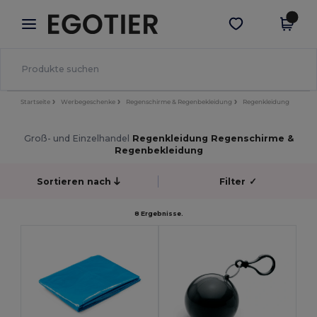
×
Egotier App
App holen
Bessere Preise in der App!
Startseite
Werbegeschenke
Regenschirme & Regenbekleidung
Regenkleidung
Groß- und Einzelhandel
Regenkleidung Regenschirme &
Regenbekleidung
Sortieren nach
Filter
✓
8 Ergebnisse.