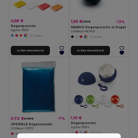
0,58 €
1,50 €
-13%
1,72 €
Regenponcho
NIMBUS Regenponcho in Kugel
Egotier 99213
GiftRetail MO7421
+2 Farben
+3 Farben
In den Warenkorb
In den Warenkorb
1,10 €
0,72 €
-7%
0,78 €
Regenponcho
SPRINKLE Regenmantel
Egotier 99214
GiftRetail IT0972
+1 Farben