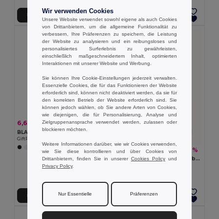
Wir verwenden Cookies
In den Warenkorb
In den Warenkorb
Unsere Website verwendet sowohl eigene als auch Cookies
von Drittanbietern, um die allgemeine Funktionalität zu
verbessern, Ihre Präferenzen zu speichern, die Leistung
der Website zu analysieren und ein reibungsloses und
personalisiertes Surferlebnis zu gewährleisten,
einschließlich maßgeschneidertem Inhalt, optimierten
Interaktionen mit unserer Website und Werbung.
Sie können Ihre Cookie-Einstellungen jederzeit verwalten.
Essenzielle Cookies, die für das Funktionieren der Website
erforderlich sind, können nicht deaktiviert werden, da sie für
den korrekten Betrieb der Website erforderlich sind. Sie
können jedoch wählen, ob Sie andere Arten von Cookies,
wie diejenigen, die für Personalisierung, Analyse und
Zielgruppenansprache verwendet werden, zulassen oder
6,68 €
-11%
7,50 €
blockieren möchten.
BLADO Wasserdichter PVC-Regenmantel mit Kapuze
GiftRetail KC5101
Weitere Informationen darüber, wie wir Cookies verwenden,
+1 Farben
1,62 €
-12%
1,84 €
wie Sie diese kontrollieren und über Cookies von
SPRINKLE PLA Biologisch abbaubarer Poncho
Drittanbietern, finden Sie in unserer
Cookies Policy
und
GiftRetail MO9993
Privacy Policy
.
Nur Essentielle
Präferenzen
In den Warenkorb
In den Warenkorb