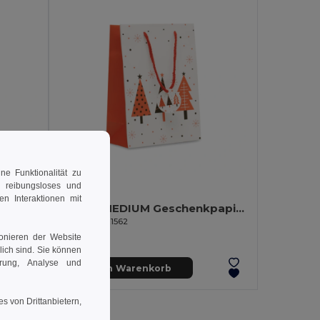
e Funktionalität zu
1,29 €
n reibungsloses und
en Interaktionen mit
BOSSA SMALL Geschenkpapiertüte, klein
BOSSA MEDIUM Geschenkpapiertüte, medium
GiftRetail CX1562
ionieren der Website
rlich sind. Sie können
erung, Analyse und
In den Warenkorb
s von Drittanbietern,