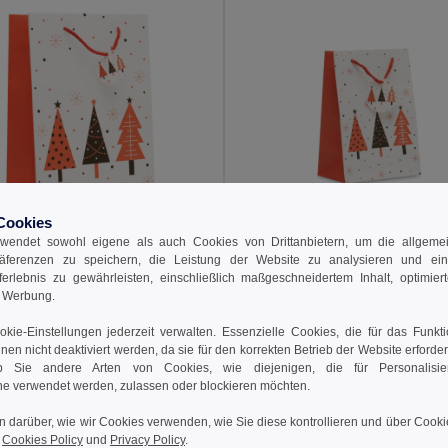
Cookies
wendet sowohl eigene als auch Cookies von Drittanbietern, um die allgemein
€
0,90 €
räferenzen zu speichern, die Leistung der Website zu analysieren und ei
rferlebnis zu gewährleisten, einschließlich maßgeschneidertem Inhalt, optimiert
BOSSA LARGE Geschenkpapiertüte, groß
d Werbung.
l CX1563
GiftRetail CX1561
kie-Einstellungen jederzeit verwalten. Essenzielle Cookies, die für das Funkt
nnen nicht deaktiviert werden, da sie für den korrekten Betrieb der Website erforde
 Sie andere Arten von Cookies, wie diejenigen, die für Personalisi
 den Warenkorb
In den Warenkorb
e verwendet werden, zulassen oder blockieren möchten.
n darüber, wie wir Cookies verwenden, wie Sie diese kontrollieren und über Cookie
r
Cookies Policy
und
Privacy Policy
.