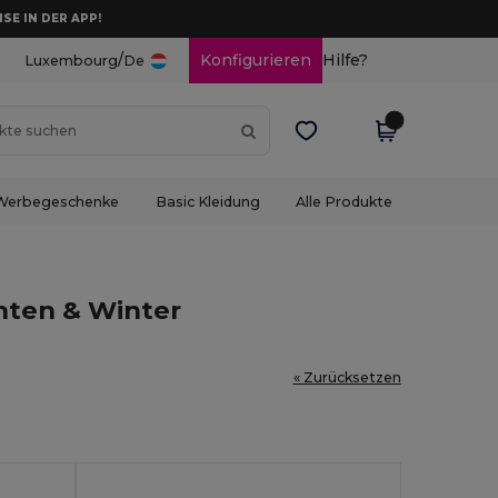
ISE IN DER APP!
/
Konfigurieren
Hilfe?
Luxembourg
De
Werbegeschenke
Basic Kleidung
Alle Produkte
ten & Winter
« Zurücksetzen