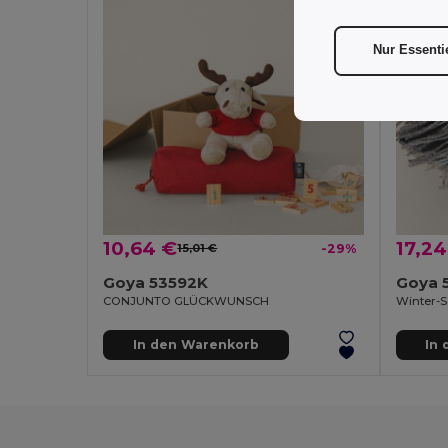
Nur Essenti
10,64 €
17,24
15,01 €
-29%
Goya 53592K
Goya 
CONJUNTO GLÜCKWUNSCH
Winter-S
In den Warenkorb
In