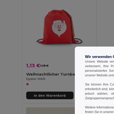
Wir verwenden 
Unsere Website ver
1,13 €
1,53 
1,18 €
-4%
verbessern, Ihre P
personalisiertes Su
Weihnachtlicher Turnbeutel
unserer Website un
Egotier 92631
GiftRetai
Sie können Ihre Coo
erforderlich sind, kö
jedoch wählen, ob
In den Warenkorb
In
Zielgruppenansprach
Weitere Informatione
finden Sie in unsere