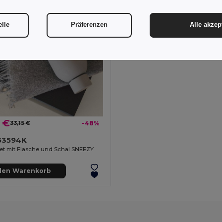
elle
Präferenzen
Alle akzep
 €
33,15 €
-48%
53594K
et mit Flasche und Schal SNEEZY
 den Warenkorb