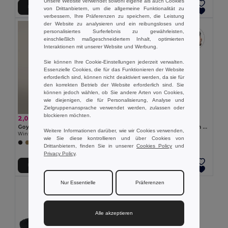
Unsere Website verwendet sowohl eigene als auch Cookies
In den Warenkorb
In den Warenkorb
von Drittanbietern, um die allgemeine Funktionalität zu
verbessern, Ihre Präferenzen zu speichern, die Leistung
der Website zu analysieren und ein reibungsloses und
personalisiertes Surferlebnis zu gewährleisten,
einschließlich maßgeschneidertem Inhalt, optimierten
Interaktionen mit unserer Website und Werbung.
Sie können Ihre Cookie-Einstellungen jederzeit verwalten.
Essenzielle Cookies, die für das Funktionieren der Website
erforderlich sind, können nicht deaktiviert werden, da sie für
den korrekten Betrieb der Website erforderlich sind. Sie
können jedoch wählen, ob Sie andere Arten von Cookies,
wie diejenigen, die für Personalisierung, Analyse und
Zielgruppenansprache verwendet werden, zulassen oder
blockieren möchten.
2,09 €
3,61 €
Goya 53543
Mütze Unisex aus recyceltem Polyester (100% rPET)
Weitere Informationen darüber, wie wir Cookies verwenden,
Wintermütze Polyester mit extra-weichem Innenfutter IVALO
Egotier 99038
wie Sie diese kontrollieren und über Cookies von
Drittanbietern, finden Sie in unserer
Cookies Policy
und
Privacy Policy
.
In den Warenkorb
In den Warenkorb
Nur Essentielle
Präferenzen
Alle akzeptieren