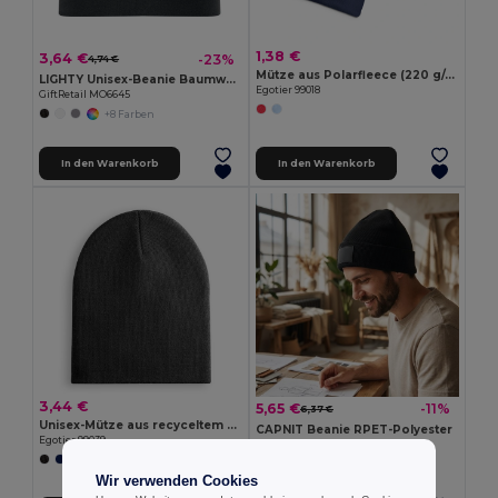
1,38 €
3,64 €
-23%
4,74 €
Mütze aus Polarfleece (220 g/m²)
LIGHTY Unisex-Beanie Baumwolle
Egotier 99018
GiftRetail MO6645
+8 Farben
In den Warenkorb
In den Warenkorb
3,44 €
5,65 €
-11%
6,37 €
Unisex-Mütze aus recyceltem Polyester (100% rPET)
CAPNIT Beanie RPET-Polyester
Egotier 99039
GiftRetail MO2359
+1 Farben
Wir verwenden Cookies