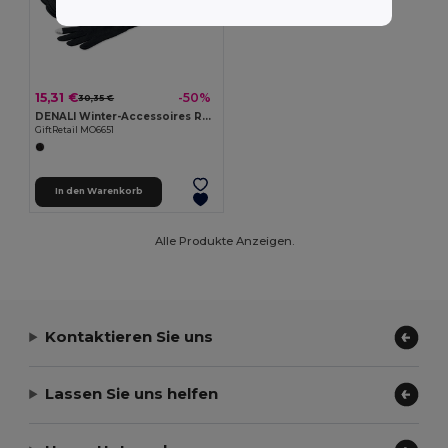
15,31 €
-50%
30,35 €
DENALI Winter-Accessoires RPET
GiftRetail MO6651
In den Warenkorb
Alle Produkte Anzeigen.
Kontaktieren Sie uns
Lassen Sie uns helfen