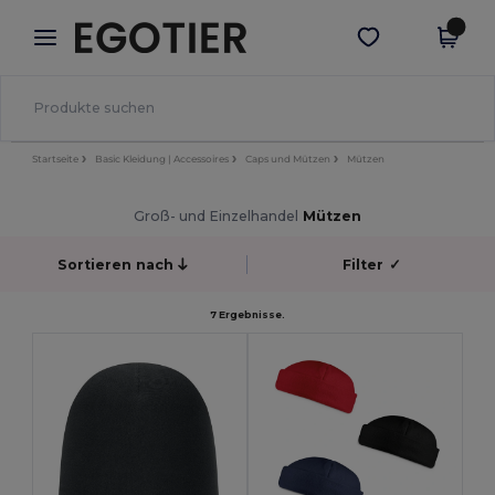
×
Egotier App
App holen
Bessere Preise in der App!
Startseite
Basic Kleidung | Accessoires
Caps und Mützen
Mützen
Groß- und Einzelhandel
Mützen
Sortieren nach
Filter
✓
7 Ergebnisse.