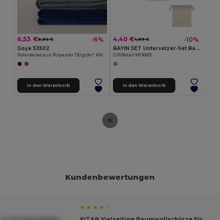
6,53 €
4,40 €
-6%
-10%
6,96 €
4,89 €
Goya 53502
BAYIN SET Untersetzer-Set Bambus
Polardecke aus Polyester 150 gr/m² KAINGA
GiftRetail MO6601
In den Warenkorb
In den Warenkorb
Kundenbewertungen
★ ★ ★ ★ ☆
ng mit Kapselheber -
KITAB Vielseitige Baumwollschürze für