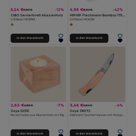
5,24 €
4,96 €
-12%
-42%
5,93 €
8,62 €
CIBO Servierbrett Akazienholz
HIPHIP Flachmann Bambus 175ml
GiftRetail MO6965
GiftRetail MO6356
In den Warenkorb
In den Warenkorb
2,63 €
3,46 €
-7%
-4%
2,83 €
3,62 €
Goya 52551
Goya 38072
Kerzenhalter aus Akazienholz mit 10gr Kerze SAMAY
Edelstahl Taschenmesser mit Holzgriff HUMAN
In den Warenkorb
In den Warenkorb