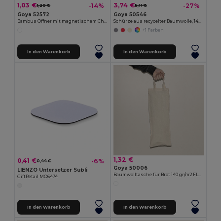
1,03 €
3,74 €
-14%
-27%
1,20 €
5,11 €
Goya 52572
Goya 50546
Bambus Öffner mit magnetischem Chrom-Metall ZUG
Schürze aus recycelter Baumwolle, 140gr/m2 WATERFALL
+1 Farben
In den Warenkorb
In den Warenkorb
1,32 €
0,41 €
-6%
0,44 €
Goya 50006
LIENZO Untersetzer Subli
Baumwolltasche für Brot 140 gr/m2 FLOUR
GiftRetail MO6474
In den Warenkorb
In den Warenkorb