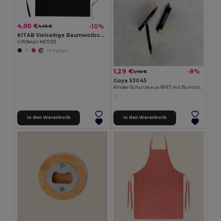
4,00 €
-10%
4,45 €
KITAB Vielseitige Baumwollschürze für Küche und Garten
GiftRetail MO7251
+9 Farben
1,29 €
-8%
1,40 €
Goya 53045
Kinder-Schürze aus RPET mit Buntstiften COOKER
In den Warenkorb
In den Warenkorb