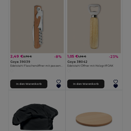
2,49 €
1,05 €
-8%
-23%
2,70 €
1,36 €
Goya 39039
Goya 38042
Edelstahl Flaschenöffner mit passendem Griff SHERRY
Edelstahl Öffner mit Holzgriff OAK
In den Warenkorb
In den Warenkorb