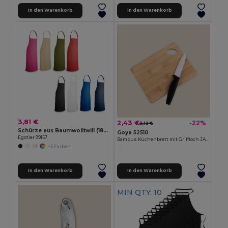
In den Warenkorb
In den Warenkorb
3,81 €
2,43 €
-22%
3,13 €
Schürze aus Baumwolltwill (180 g/m²)
Goya 52510
Egotier 99157
Bambus Küchenbrett mit Griffloch JAYA
+5 Farben
In den Warenkorb
In den Warenkorb
MIN QTY: 10