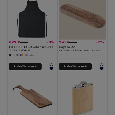
6,07 €
2,41 €
-11%
-12%
6,83 €
2,73 €
FITTED KITAB Küchenschürze
Goya 52553
GiftRetail MO8441
Akazienholz Serviertablett, Handwäsche, Olivenöl Empfohlen FARID
+8 Farben
In den Warenkorb
In den Warenkorb