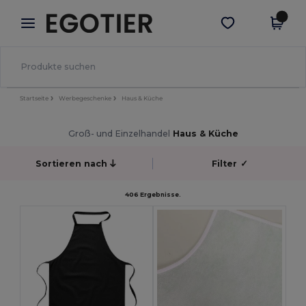
×
Egotier App
App holen
Bessere Preise in der App!
Startseite
Werbegeschenke
Haus & Küche
Groß- und Einzelhandel
Haus & Küche
Sortieren nach
Filter
✓
406 Ergebnisse.