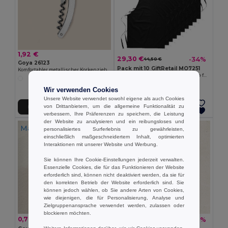
1,92 €
29,30 €
-34%
44,50 €
Goya 26123
Pack mit 10 GiftRetail MO7251
Komfortabler metallischer Korkenzieher für Flaschen METAL
KITAB Vielseitige Baumwollschürze für Küche und Garten
+9 Farben
Wir verwenden Cookies
Unsere Website verwendet sowohl eigene als auch Cookies
von Drittanbietern, um die allgemeine Funktionalität zu
In den Warenkorb
In den Warenkorb
verbessern, Ihre Präferenzen zu speichern, die Leistung
der Website zu analysieren und ein reibungsloses und
Made in
IT
personalisiertes Surferlebnis zu gewährleisten,
einschließlich maßgeschneidertem Inhalt, optimierten
Interaktionen mit unserer Website und Werbung.
Sie können Ihre Cookie-Einstellungen jederzeit verwalten.
Essenzielle Cookies, die für das Funktionieren der Website
erforderlich sind, können nicht deaktiviert werden, da sie für
den korrekten Betrieb der Website erforderlich sind. Sie
können jedoch wählen, ob Sie andere Arten von Cookies,
wie diejenigen, die für Personalisierung, Analyse und
Zielgruppenansprache verwendet werden, zulassen oder
blockieren möchten.
0,78 €
5,99 €
-30%
-20%
1,11 €
7,45 €