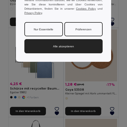
Weitere Informationen darüber, wie wir Cookies verwenden,
Goya 52532
Goya 52554
wie Sie diese kontrollieren und über Cookies von
EU-Hergestellter Buchenholz Weinflaschenverschluss NEPAL
Rechteckiges Akazienholz Küchenbrett mit Juteschnur QUILES
Drittanbietern, finden Sie in unserer
Cookies Policy
und
Privacy Policy
.
In den Warenkorb
In den Warenkorb
Nur Essentielle
Präferenzen
Alle akzeptieren
4,25 €
1,28 €
-17%
1,54 €
Schürze mit recycelter Baumwolle (140 g/m²)
Goya 53508
Egotier 99812
Kleiner Spiegel mit Kork ummantelt YLANG
+1 Farben
In den Warenkorb
In den Warenkorb