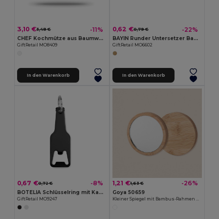
3,10 €
0,62 €
-11%
-22%
3,48 €
0,79 €
CHEF Kochmütze aus Baumwolle 130g/m²
BAYIN Runder Untersetzer Bambus
GiftRetail MO8409
GiftRetail MO6602
In den Warenkorb
In den Warenkorb
0,67 €
1,21 €
-8%
-26%
0,72 €
1,63 €
BOTELIA Schlüsselring mit Kapselheber
Goya 50659
GiftRetail MO9247
Kleiner Spiegel mit Bambus-Rahmen CRIM