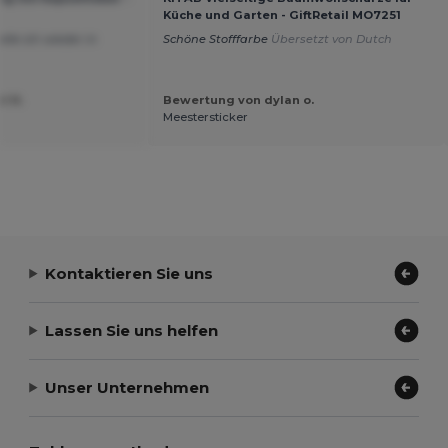
Küche und Garten - GiftRetail MO7251
elle ich wieder in
Schöne Stofffarbe
Übersetzt von Dutch
l N.
Bewertung von dylan o.
Meestersticker
Kontaktieren Sie uns
Lassen Sie uns helfen
Unser Unternehmen