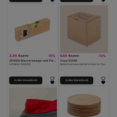
3,39 €
0,59 €
-15%
-12%
3,97 €
0,68 €
SPIREN Wasserwaage und Flaschenöffner
Goya 52085
GiftRetail MO6495
Selbstmontierende Kartonbox für Tassen Präsentation CUPPA
In den Warenkorb
In den Warenkorb