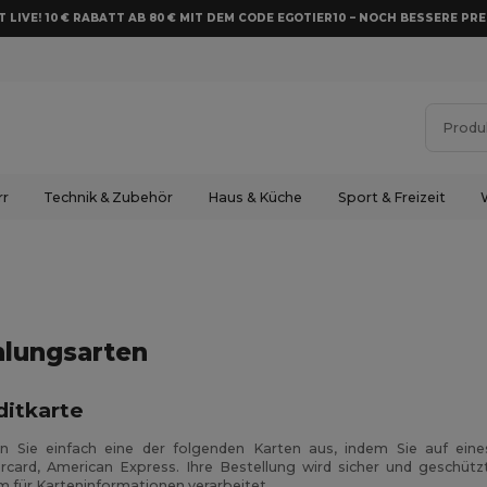
 LIVE! 10 € RABATT AB 80 € MIT DEM CODE EGOTIER10 – NOCH BESSERE PRE
rr
Technik & Zubehör
Haus & Küche
Sport & Freizeit
hlungsarten
ditkarte
n Sie einfach eine der folgenden Karten aus, indem Sie auf eine
rcard, American Express. Ihre Bestellung wird sicher und geschützt
m für Karteninformationen verarbeitet.