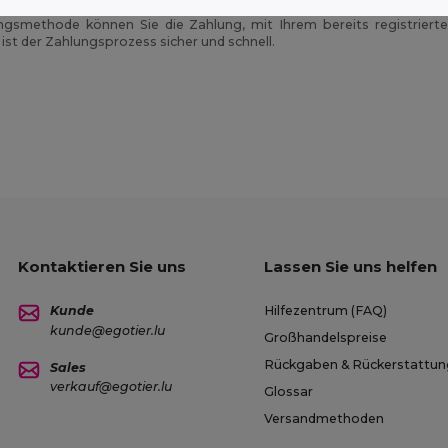
Sie einen Amazon Account besitzen, bezahlen Sie bitte mit Amaz
ngsmethode können Sie die Zahlung, mit Ihrem bereits registrier
ist der Zahlungsprozess sicher und schnell.
Kontaktieren Sie uns
Lassen Sie uns helfen
Kunde
Hilfezentrum (FAQ)
kunde@egotier.lu
Großhandelspreise
Rückgaben & Rückerstattu
Sales
verkauf@egotier.lu
Glossar
Versandmethoden