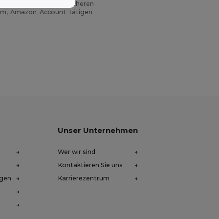
on Pay! Mit dieser sicheren
tem, Amazon Account tätigen.
Unser Unternehmen
Wer wir sind
Kontaktieren Sie uns
ngen
Karrierezentrum