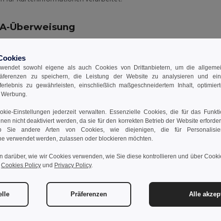
A-Überweisung
aben die Möglichkeit, Ihre Zahlung per Überweisung vorzunehmen.
ten und bestätigt haben, senden wir Ihnen eine Bestätigungs-E-
Cookies
em wir Ihre Überweisung erhalten haben, wird Ihre Bestellung versand
wendet sowohl eigene als auch Cookies von Drittanbietern, um die allgemein
Egotier Bestellungs-ID bei der Überweisung anzugeben. Beachten 
räferenzen zu speichern, die Leistung der Website zu analysieren und ei
nationalen Überweisungen eventuell anfallende Gebühren von Ihnen g
rferlebnis zu gewährleisten, einschließlich maßgeschneidertem Inhalt, optimiert
 Verantwortung übernehmen.
d Werbung.
nationale Überweisung:
kie-Einstellungen jederzeit verwalten. Essenzielle Cookies, die für das Funkt
ie eine internationale Überweisung durchführen, sind wir für weitere A
nnen nicht deaktiviert werden, da sie für den korrekten Betrieb der Website erforde
 Sie andere Arten von Cookies, wie diejenigen, die für Personalisi
e verwendet werden, zulassen oder blockieren möchten.
glePay
n darüber, wie wir Cookies verwenden, wie Sie diese kontrollieren und über Cookie
e Pay ist ein mobiler Zahlungsdienst, der von Google entwickelt wu
r
Cookies Policy
und
Privacy Policy
.
ktlose Einkäufe auf mobilen Geräten zu ermöglichen. Nutzer
phones, Tablets oder Uhren bezahlen.
elle
Präferenzen
Alle akzep
zon Pay