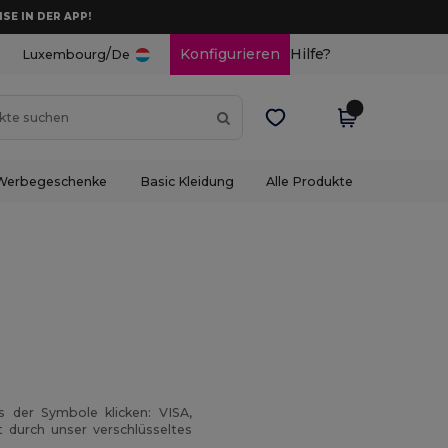
ISE IN DER APP!
/
Konfigurieren
Hilfe?
Luxembourg
De
Werbegeschenke
Basic Kleidung
Alle Produkte
s der Symbole klicken: VISA,
 durch unser verschlüsseltes