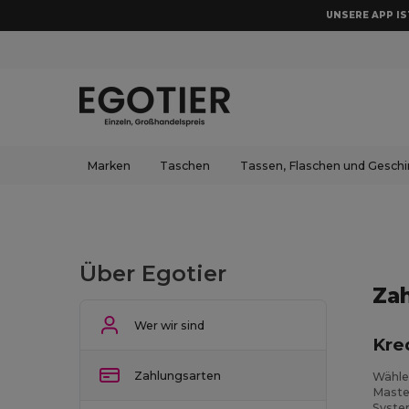
UNSERE APP IST
Marken
Taschen
Tassen, Flaschen und Geschi
Über Egotier
Za
Wer wir sind
Kre
Zahlungsarten
Wähle
Maste
Syste